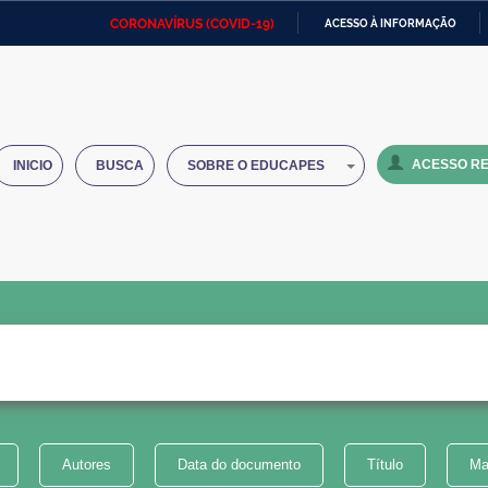
CORONAVÍRUS (COVID-19)
ACESSO À INFORMAÇÃO
Ministério da Defesa
Ministério das Relações
Mini
IR
Exteriores
PARA
O
Ministério da Cidadania
Ministério da Saúde
Mini
CONTEÚDO
ACESSO RE
INICIO
BUSCA
SOBRE O EDUCAPES
Ministério do Desenvolvimento
Controladoria-Geral da União
Minis
Regional
e do
Advocacia-Geral da União
Banco Central do Brasil
Plana
Autores
Data do documento
Título
Ma