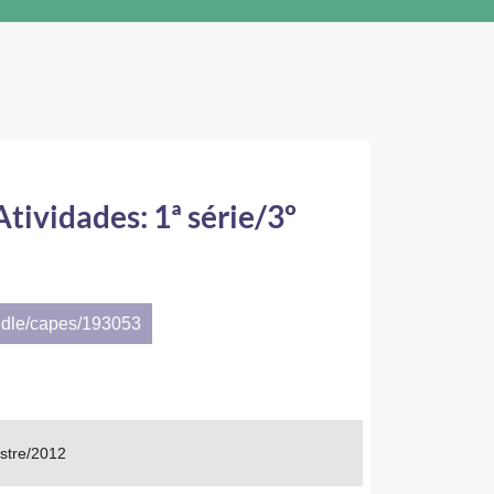
ividades: 1ª série/3º
ndle/capes/193053
stre/2012