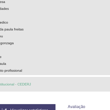
uesa
idades
pedico
da paula freitas
eu
 gonzaga
e
aula
o profissional
stitucional - CEDERJ
Avaliação