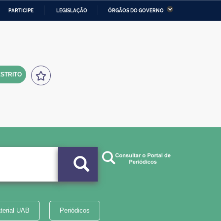
PARTICIPE
LEGISLAÇÃO
ÓRGÃOS DO GOVERNO
stério da Economia
Ministério da Infraestrutura
stério de Minas e Energia
Ministério da Ciência,
Tecnologia, Inovações e
Comunicações
STRITO
tério da Mulher, da Família
Secretaria-Geral
s Direitos Humanos
lto
terial UAB
Periódicos