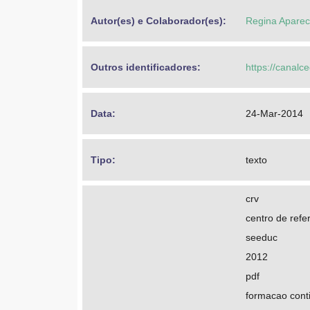
Autor(es) e Colaborador(es): 
Regina Apareci
Outros identificadores: 
https://canalc
Data: 
24-Mar-2014
Tipo: 
texto
crv
centro de refer
seeduc
2012
pdf
formacao cont