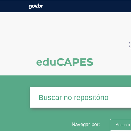
Casa Civil
Ministério da Justiça e
Segurança Pública
Ministério da Agricultura,
Ministério da Educação
Pecuária e Abastecimento
Ministério do Meio Ambiente
Ministério do Turismo
Secretaria de Governo
Gabinete de Segurança
Institucional
Navegar por:
Assunto