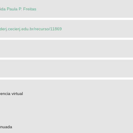
da Paula P. Freitas
ederj.cecierj.edu.br/recurso/11869
encia virtual
inuada