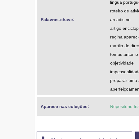
lingua portug
roteiro de ativ
Palavras-chave: 
arcadismo
artigo enciclo
regina apareci
marilia de dirc
tomas antonio
objetividade
impessoalidad
preparar uma 
aperfeiçoament
Aparece nas coleções:
Repositório In