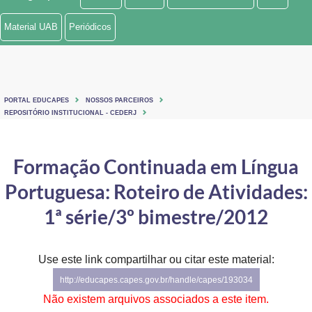
Ministério de Minas e Energia
Material UAB
Periódicos
Ministério da Ciência, Tecnologia, Inovações e Comunicações
Ministério do Meio Ambiente
PORTAL EDUCAPES
NOSSOS PARCEIROS
Ministério do Turismo
REPOSITÓRIO INSTITUCIONAL - CEDERJ
Ministério do Desenvolvimento Regional
Formação Continuada em Língua
Controladoria-Geral da União
Portuguesa: Roteiro de Atividades:
Ministério da Mulher, da Família e dos Direitos Humanos
1ª série/3º bimestre/2012
Secretaria-Geral
Use este link compartilhar ou citar este material:
Secretaria de Governo
http://educapes.capes.gov.br/handle/capes/193034
Gabinete de Segurança Institucional
Não existem arquivos associados a este item.