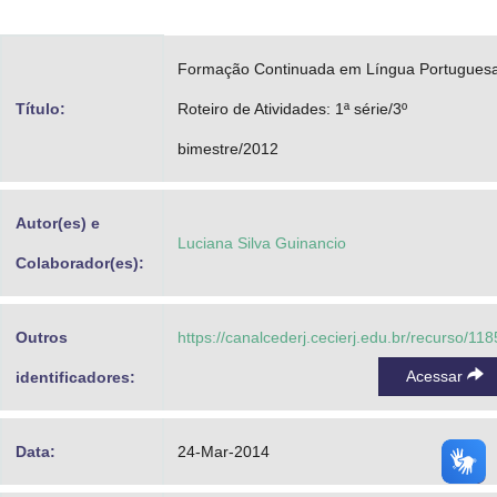
Advocacia-Geral da União
Formação Continuada em Língua Portuguesa
Banco Central do Brasil
Título:
Roteiro de Atividades: 1ª série/3º
Planalto
bimestre/2012
Autor(es) e
Luciana Silva Guinancio
Colaborador(es):
Outros
https://canalcederj.cecierj.edu.br/recurso/11
Acessar
identificadores:
Data:
24-Mar-2014