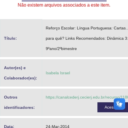
Não existem arquivos associados a este item.
Advocacia-Geral da União
Banco Central do Brasil
Reforço Escolar: Língua Portuguesa: Cartas..
Planalto
Título:
para quê? Links Recomendados: Dinâmica 3
9ºano/2ºbimestre
Autor(es) e
Isabela Israel
Colaborador(es):
Outros
https://canalcederj.cecierj.edu.br/recurso/11
Acessar
identificadores:
Data:
24-Mar-2014