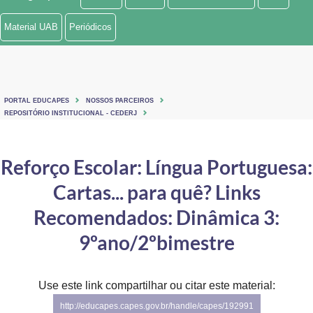
Ministério de Minas e Energia
Material UAB
Periódicos
Ministério da Ciência, Tecnologia, Inovações e Comunicações
Ministério do Meio Ambiente
PORTAL EDUCAPES
NOSSOS PARCEIROS
Ministério do Turismo
REPOSITÓRIO INSTITUCIONAL - CEDERJ
Ministério do Desenvolvimento Regional
Reforço Escolar: Língua Portuguesa:
Controladoria-Geral da União
Cartas... para quê? Links
Ministério da Mulher, da Família e dos Direitos Humanos
Recomendados: Dinâmica 3:
Secretaria-Geral
9ºano/2ºbimestre
Secretaria de Governo
Use este link compartilhar ou citar este material:
Gabinete de Segurança Institucional
http://educapes.capes.gov.br/handle/capes/192991