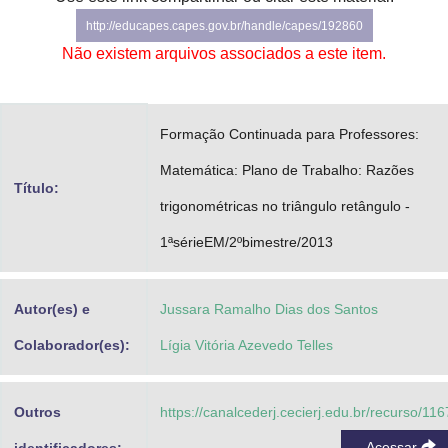
Advocacia-Geral da União
http://educapes.capes.gov.br/handle/capes/192860
Não existem arquivos associados a este item.
Banco Central do Brasil
Planalto
Formação Continuada para Professores:
Matemática: Plano de Trabalho: Razões
Título:
trigonométricas no triângulo retângulo -
1ªsérieEM/2ºbimestre/2013
Autor(es) e
Jussara Ramalho Dias dos Santos
Colaborador(es):
Lígia Vitória Azevedo Telles
Outros
https://canalcederj.cecierj.edu.br/recurso/11
Acessar