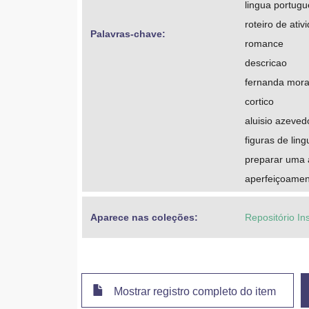
lingua portug
roteiro de ativ
Palavras-chave: 
romance
descricao
fernanda morae
cortico
aluisio azeved
figuras de li
preparar uma 
aperfeiçoament
Aparece nas coleções:
Repositório In
Mostrar registro completo do item