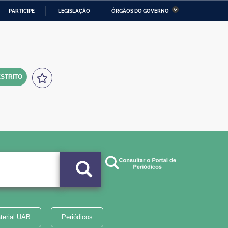
PARTICIPE
LEGISLAÇÃO
ÓRGÃOS DO GOVERNO
stério da Economia
Ministério da Infraestrutura
stério de Minas e Energia
Ministério da Ciência,
Tecnologia, Inovações e
Comunicações
STRITO
tério da Mulher, da Família
Secretaria-Geral
s Direitos Humanos
lto
terial UAB
Periódicos