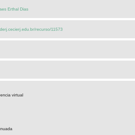
es Erthal Dias
ederj.cecierj.edu.br/recurso/11573
encia virtual
inuada