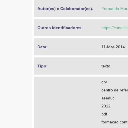
Autor(es) e Colaborador(es): 
Fernanda Mora
Outros identificadores: 
https://canalc
Data: 
11-Mar-2014
Tipo: 
texto
crv
centro de refer
seeduc
2012
pdf
formacao cont