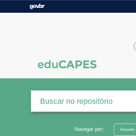
Casa Civil
Ministério da Justiça e
Segurança Pública
Ministério da Agricultura,
Ministério da Educação
Pecuária e Abastecimento
Ministério do Meio Ambiente
Ministério do Turismo
Secretaria de Governo
Gabinete de Segurança
Institucional
Navegar por:
Assunto