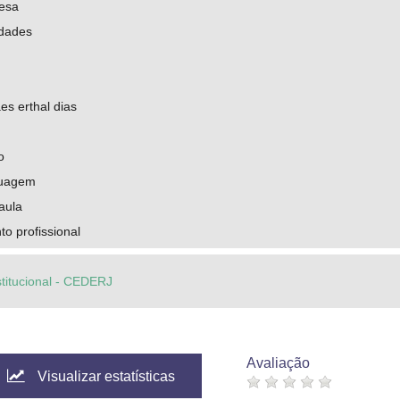
uesa
idades
s erthal dias
o
nguagem
aula
o profissional
stitucional - CEDERJ
Avaliação
Visualizar estatísticas