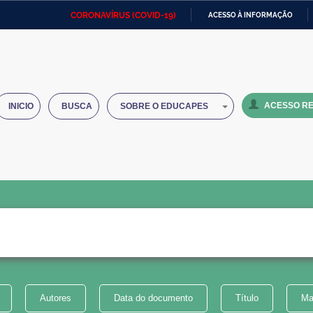
CORONAVÍRUS (COVID-19)
ACESSO À INFORMAÇÃO
Ministério da Defesa
Ministério das Relações
Mini
IR
Exteriores
PARA
O
Ministério da Cidadania
Ministério da Saúde
Mini
CONTEÚDO
ACESSO RE
INICIO
BUSCA
SOBRE O EDUCAPES
Ministério do Desenvolvimento
Controladoria-Geral da União
Minis
Regional
e do
Advocacia-Geral da União
Banco Central do Brasil
Plana
Autores
Data do documento
Título
Ma