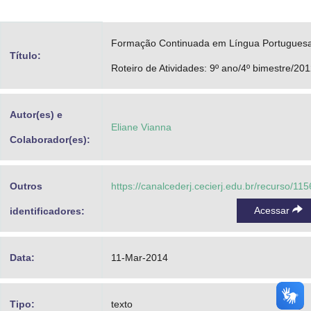
Advocacia-Geral da União
Formação Continuada em Língua Portuguesa
Banco Central do Brasil
Título:
Roteiro de Atividades: 9º ano/4º bimestre/20
Planalto
Autor(es) e
Eliane Vianna
Colaborador(es):
Outros
https://canalcederj.cecierj.edu.br/recurso/11
Acessar
identificadores:
Data:
11-Mar-2014
Tipo:
texto