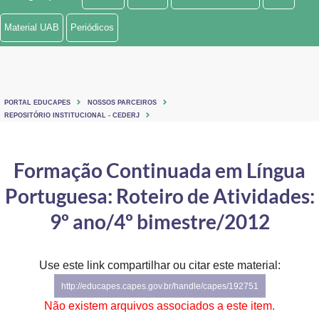
Ministério de Minas e Energia
Material UAB
Periódicos
Ministério da Ciência, Tecnologia, Inovações e Comunicações
Ministério do Meio Ambiente
PORTAL EDUCAPES
NOSSOS PARCEIROS
Ministério do Turismo
REPOSITÓRIO INSTITUCIONAL - CEDERJ
Ministério do Desenvolvimento Regional
Formação Continuada em Língua
Controladoria-Geral da União
Portuguesa: Roteiro de Atividades:
Ministério da Mulher, da Família e dos Direitos Humanos
9º ano/4º bimestre/2012
Secretaria-Geral
Use este link compartilhar ou citar este material:
Secretaria de Governo
http://educapes.capes.gov.br/handle/capes/192751
Gabinete de Segurança Institucional
Não existem arquivos associados a este item.