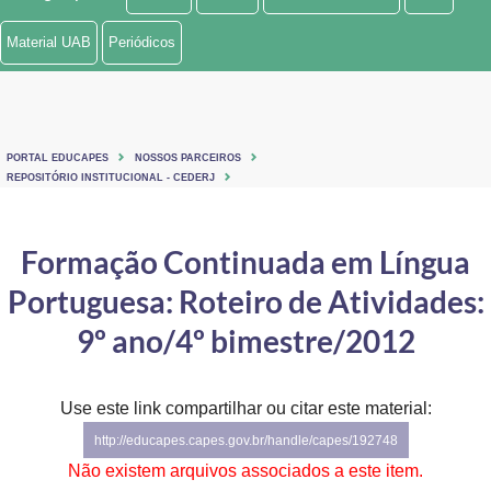
Ministério de Minas e Energia
Material UAB
Periódicos
Ministério da Ciência, Tecnologia, Inovações e Comunicações
Ministério do Meio Ambiente
PORTAL EDUCAPES
NOSSOS PARCEIROS
Ministério do Turismo
REPOSITÓRIO INSTITUCIONAL - CEDERJ
Ministério do Desenvolvimento Regional
Formação Continuada em Língua
Controladoria-Geral da União
Portuguesa: Roteiro de Atividades:
Ministério da Mulher, da Família e dos Direitos Humanos
9º ano/4º bimestre/2012
Secretaria-Geral
Use este link compartilhar ou citar este material:
Secretaria de Governo
http://educapes.capes.gov.br/handle/capes/192748
Gabinete de Segurança Institucional
Não existem arquivos associados a este item.