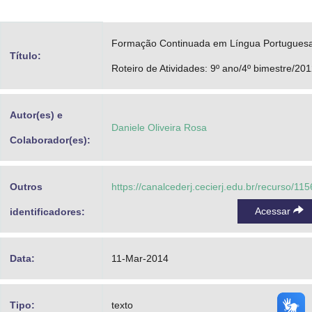
Advocacia-Geral da União
Formação Continuada em Língua Portuguesa
Banco Central do Brasil
Título:
Roteiro de Atividades: 9º ano/4º bimestre/20
Planalto
Autor(es) e
Daniele Oliveira Rosa
Colaborador(es):
Outros
https://canalcederj.cecierj.edu.br/recurso/11
Acessar
identificadores:
Data:
11-Mar-2014
Tipo:
texto