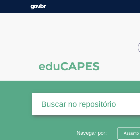
Casa Civil
Ministério da Justiça e
Segurança Pública
Ministério da Agricultura,
Ministério da Educação
Pecuária e Abastecimento
Ministério do Meio Ambiente
Ministério do Turismo
Secretaria de Governo
Gabinete de Segurança
Institucional
Navegar por:
Assunto