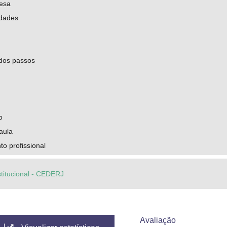
uesa
idades
 dos passos
o
aula
o profissional
stitucional - CEDERJ
Avaliação