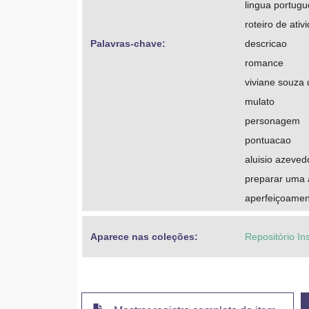
lingua portug
roteiro de ativ
Palavras-chave: 
descricao
romance
viviane souza
mulato
personagem
pontuacao
aluisio azeved
preparar uma 
aperfeiçoament
Aparece nas coleções:
Repositório In