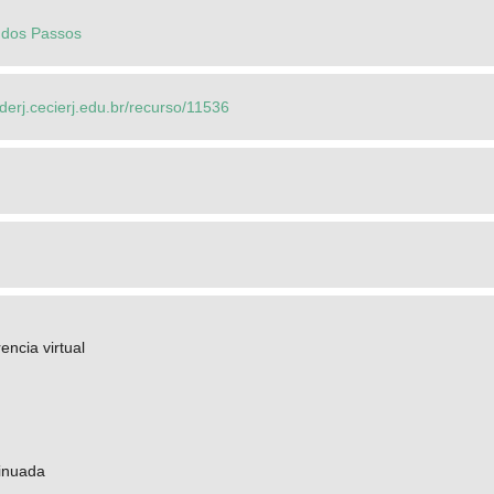
 dos Passos
ederj.cecierj.edu.br/recurso/11536
encia virtual
inuada