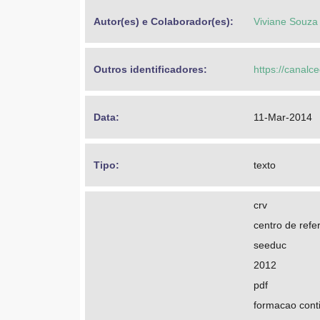
Autor(es) e Colaborador(es): 
Viviane Souza
Outros identificadores: 
https://canalc
Data: 
11-Mar-2014
Tipo: 
texto
crv
centro de refer
seeduc
2012
pdf
formacao cont