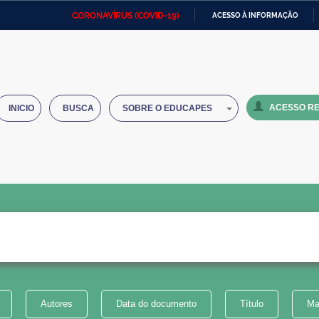
CORONAVÍRUS (COVID-19)
ACESSO À INFORMAÇÃO
Ministério da Defesa
Ministério das Relações
Mini
IR
Exteriores
PARA
O
Ministério da Cidadania
Ministério da Saúde
Mini
CONTEÚDO
ACESSO RE
INICIO
BUSCA
SOBRE O EDUCAPES
Ministério do Desenvolvimento
Controladoria-Geral da União
Minis
Regional
e do
Advocacia-Geral da União
Banco Central do Brasil
Plana
Autores
Data do documento
Título
Ma