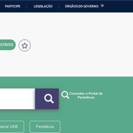
PARTICIPE
LEGISLAÇÃO
ÓRGÃOS DO GOVERNO
stério da Economia
Ministério da Infraestrutura
stério de Minas e Energia
Ministério da Ciência,
Tecnologia, Inovações e
Comunicações
STRITO
tério da Mulher, da Família
Secretaria-Geral
s Direitos Humanos
lto
terial UAB
Periódicos