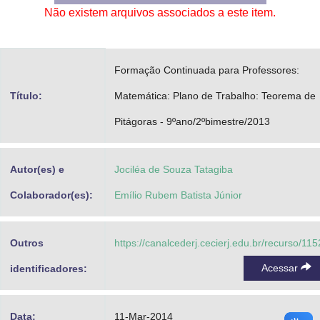
Não existem arquivos associados a este item.
Advocacia-Geral da União
Banco Central do Brasil
Formação Continuada para Professores:
Planalto
Título:
Matemática: Plano de Trabalho: Teorema de
Pitágoras - 9ºano/2ºbimestre/2013
Autor(es) e
Jociléa de Souza Tatagiba
Colaborador(es):
Emílio Rubem Batista Júnior
Outros
https://canalcederj.cecierj.edu.br/recurso/11
Acessar
identificadores:
Data:
11-Mar-2014