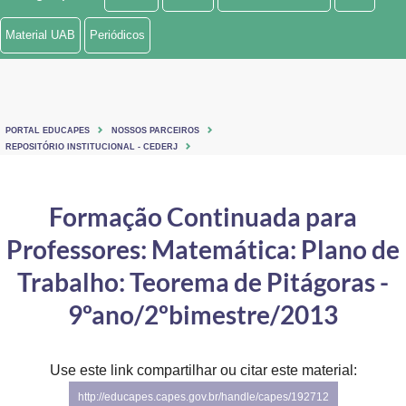
Ministério de Minas e Energia
Material UAB
Periódicos
Ministério da Ciência, Tecnologia, Inovações e Comunicações
Ministério do Meio Ambiente
PORTAL EDUCAPES
NOSSOS PARCEIROS
Ministério do Turismo
REPOSITÓRIO INSTITUCIONAL - CEDERJ
Ministério do Desenvolvimento Regional
Formação Continuada para
Controladoria-Geral da União
Professores: Matemática: Plano de
Ministério da Mulher, da Família e dos Direitos Humanos
Trabalho: Teorema de Pitágoras -
Secretaria-Geral
9ºano/2ºbimestre/2013
Secretaria de Governo
Use este link compartilhar ou citar este material:
Gabinete de Segurança Institucional
http://educapes.capes.gov.br/handle/capes/192712