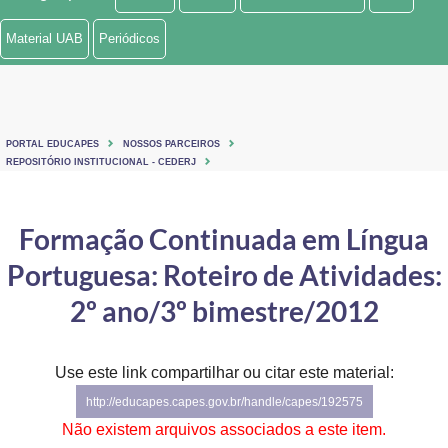
Ministério de Minas e Energia
Material UAB
Periódicos
Ministério da Ciência, Tecnologia, Inovações e Comunicações
Ministério do Meio Ambiente
PORTAL EDUCAPES
NOSSOS PARCEIROS
Ministério do Turismo
REPOSITÓRIO INSTITUCIONAL - CEDERJ
Ministério do Desenvolvimento Regional
Formação Continuada em Língua
Controladoria-Geral da União
Portuguesa: Roteiro de Atividades:
Ministério da Mulher, da Família e dos Direitos Humanos
2º ano/3º bimestre/2012
Secretaria-Geral
Use este link compartilhar ou citar este material:
Secretaria de Governo
http://educapes.capes.gov.br/handle/capes/192575
Gabinete de Segurança Institucional
Não existem arquivos associados a este item.