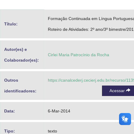
Advocacia-Geral da União
Formação Continuada em Língua Portuguesa
Banco Central do Brasil
Título:
Roteiro de Atividades: 2º ano/3º bimestre/20
Planalto
Autor(es) e
Cirlei Maria Patrocínio da Rocha
Colaborador(es):
Outros
https://canalcederj.cecierj.edu.br/recurso/11
Acessar
identificadores:
Data:
6-Mar-2014
Tipo:
texto