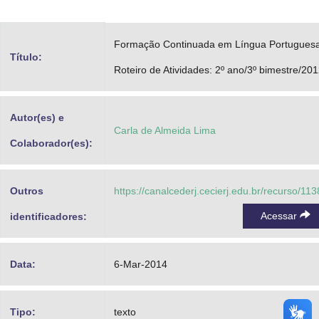
Advocacia-Geral da União
Formação Continuada em Língua Portuguesa
Banco Central do Brasil
Título:
Roteiro de Atividades: 2º ano/3º bimestre/20
Planalto
Autor(es) e
Carla de Almeida Lima
Colaborador(es):
Outros
https://canalcederj.cecierj.edu.br/recurso/11
Acessar
identificadores:
Data:
6-Mar-2014
Tipo:
texto