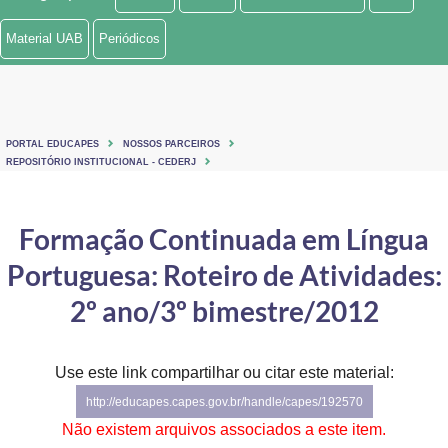
Ministério de Minas e Energia
Material UAB
Periódicos
Ministério da Ciência, Tecnologia, Inovações e Comunicações
Ministério do Meio Ambiente
PORTAL EDUCAPES
NOSSOS PARCEIROS
Ministério do Turismo
REPOSITÓRIO INSTITUCIONAL - CEDERJ
Ministério do Desenvolvimento Regional
Formação Continuada em Língua
Controladoria-Geral da União
Portuguesa: Roteiro de Atividades:
Ministério da Mulher, da Família e dos Direitos Humanos
2º ano/3º bimestre/2012
Secretaria-Geral
Use este link compartilhar ou citar este material:
Secretaria de Governo
http://educapes.capes.gov.br/handle/capes/192570
Gabinete de Segurança Institucional
Não existem arquivos associados a este item.