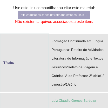
Advocacia-Geral da União
Use este link compartilhar ou citar este material:
http://educapes.capes.gov.br/handle/capes/192513
Banco Central do Brasil
Não existem arquivos associados a este item.
Planalto
Formação Continuada em Língua
Portuguesa: Roteiro de Atividades-
Literatura de Informação e Textos
Título:
Jesuíticos/Relato de Viagem e
Crônica-V. do Professor-2º ciclo/1º
bimestre/1ªsérie
Luiz Claudio Gomes Barboza