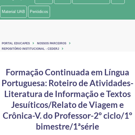
Ministério de Minas e Energia
Material UAB
Periódicos
Ministério da Ciência, Tecnologia, Inovações e Comunicações
Ministério do Meio Ambiente
PORTAL EDUCAPES
NOSSOS PARCEIROS
Ministério do Turismo
REPOSITÓRIO INSTITUCIONAL - CEDERJ
Ministério do Desenvolvimento Regional
Formação Continuada em Língua
Controladoria-Geral da União
Portuguesa: Roteiro de Atividades-
Ministério da Mulher, da Família e dos Direitos Humanos
Literatura de Informação e Textos
Secretaria-Geral
Jesuíticos/Relato de Viagem e
Crônica-V. do Professor-2º ciclo/1º
Secretaria de Governo
bimestre/1ªsérie
Gabinete de Segurança Institucional