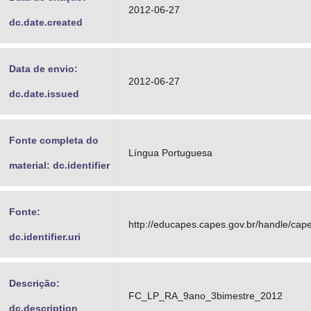
2012-06-27
dc.date.created
Data de envio:
2012-06-27
dc.date.issued
Fonte completa do
Língua Portuguesa
material: dc.identifier
Fonte:
http://educapes.capes.gov.br/handle/ca
dc.identifier.uri
Descrição:
FC_LP_RA_9ano_3bimestre_2012
dc.description