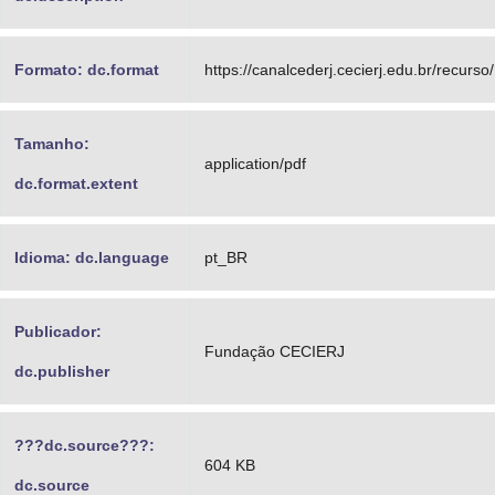
Formato: dc.format
https://canalcederj.cecierj.edu.br/recur
Tamanho:
application/pdf
dc.format.extent
Idioma: dc.language
pt_BR
Publicador:
Fundação CECIERJ
dc.publisher
???dc.source???:
604 KB
dc.source