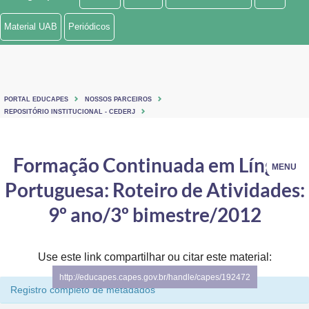
Ministério de Minas e Energia
Material UAB
Periódicos
Ministério da Ciência, Tecnologia, Inovações e Comunicações
Ministério do Meio Ambiente
PORTAL EDUCAPES
NOSSOS PARCEIROS
Ministério do Turismo
REPOSITÓRIO INSTITUCIONAL - CEDERJ
Ministério do Desenvolvimento Regional
Formação Continuada em Língua
MENU
Controladoria-Geral da União
Portuguesa: Roteiro de Atividades:
Ministério da Mulher, da Família e dos Direitos Humanos
9º ano/3º bimestre/2012
Secretaria-Geral
Use este link compartilhar ou citar este material:
Secretaria de Governo
http://educapes.capes.gov.br/handle/capes/192472
Registro completo de metadados
Gabinete de Segurança Institucional