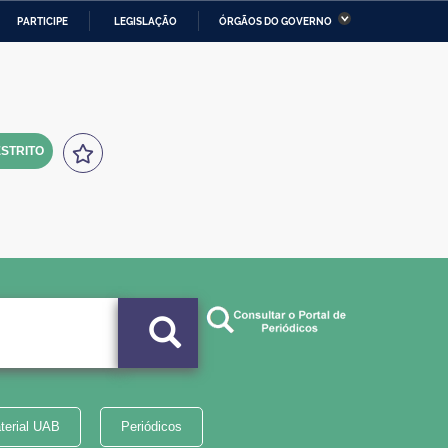
PARTICIPE
LEGISLAÇÃO
ÓRGÃOS DO GOVERNO
stério da Economia
Ministério da Infraestrutura
stério de Minas e Energia
Ministério da Ciência,
Tecnologia, Inovações e
Comunicações
STRITO
tério da Mulher, da Família
Secretaria-Geral
s Direitos Humanos
lto
terial UAB
Periódicos