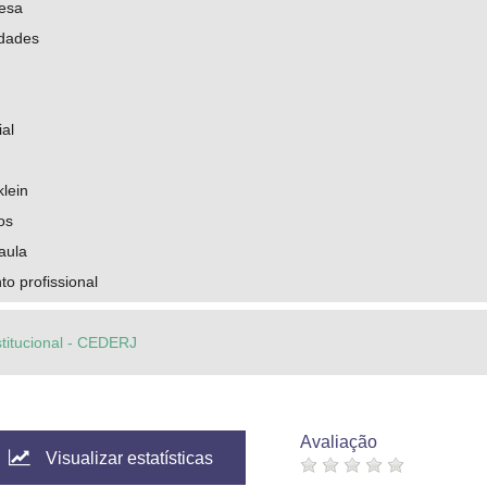
uesa
idades
al
klein
os
aula
o profissional
stitucional - CEDERJ
Avaliação
Visualizar estatísticas