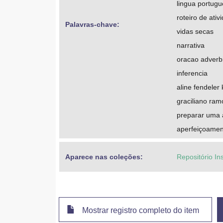
lingua portug
roteiro de ativ
Palavras-chave: 
vidas secas
narrativa
oracao adverbi
inferencia
aline fendeler 
graciliano ram
preparar uma 
aperfeiçoament
Aparece nas coleções:
Repositório In
Mostrar registro completo do item