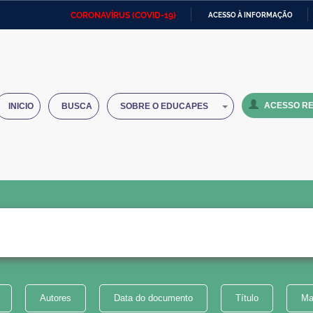
CORONAVÍRUS (COVID-19)
ACESSO À INFORMAÇÃO
Ministério da Defesa
Ministério das Relações
Mini
IR
Exteriores
PARA
O
Ministério da Cidadania
Ministério da Saúde
Mini
CONTEÚDO
ACESSO RE
INICIO
BUSCA
SOBRE O EDUCAPES
Ministério do Desenvolvimento
Controladoria-Geral da União
Minis
Regional
e do
Advocacia-Geral da União
Banco Central do Brasil
Plana
Autores
Data do documento
Título
Ma