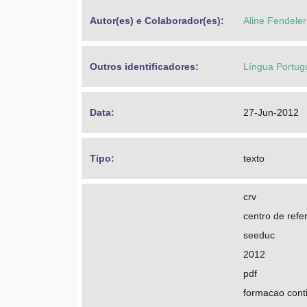
Autor(es) e Colaborador(es): 
Aline Fendeler
Outros identificadores: 
Língua Portug
Data: 
27-Jun-2012
Tipo: 
texto
crv
centro de refer
seeduc
2012
pdf
formacao cont