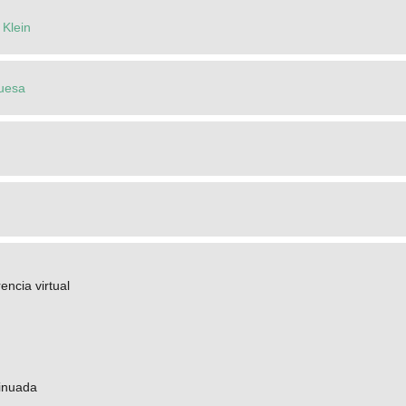
 Klein
uesa
encia virtual
inuada