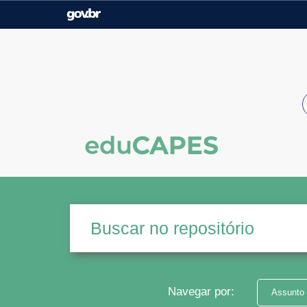
Casa Civil
Ministério da Justiça e
Segurança Pública
Ministério da Agricultura,
Ministério da Educação
Pecuária e Abastecimento
Ministério do Meio Ambiente
Ministério do Turismo
Secretaria de Governo
Gabinete de Segurança
Institucional
Navegar por:
Assunto