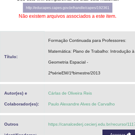
Advocacia-Geral da União
http://educapes.capes.gov.br/handle/capes/192361
Não existem arquivos associados a este item.
Banco Central do Brasil
Planalto
Formação Continuada para Professores:
Matemática: Plano de Trabalho: Introdução à
Título:
Geometria Espacial -
2ªsérieEM/1ºbimestre/2013
Autor(es) e
Cárlas de Oliveira Reis
Colaborador(es):
Paulo Alexandre Alves de Carvalho
Outros
https://canalcederj.cecierj.edu.br/recurso/111
Acessar