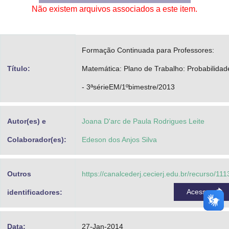
Não existem arquivos associados a este item.
Advocacia-Geral da União
Banco Central do Brasil
Formação Continuada para Professores:
Planalto
Título:
Matemática: Plano de Trabalho: Probabilidad
- 3ªsérieEM/1ºbimestre/2013
Autor(es) e
Joana D'arc de Paula Rodrigues Leite
Colaborador(es):
Edeson dos Anjos Silva
Outros
https://canalcederj.cecierj.edu.br/recurso/111
Acessar
identificadores:
Data:
27-Jan-2014