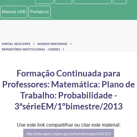
Ministério de Minas e Energia
Material UAB
Periódicos
Ministério da Ciência, Tecnologia, Inovações e Comunicações
Ministério do Meio Ambiente
PORTAL EDUCAPES
NOSSOS PARCEIROS
Ministério do Turismo
REPOSITÓRIO INSTITUCIONAL - CEDERJ
Ministério do Desenvolvimento Regional
Formação Continuada para
Controladoria-Geral da União
Professores: Matemática: Plano de
Ministério da Mulher, da Família e dos Direitos Humanos
Trabalho: Probabilidade -
Secretaria-Geral
3ªsérieEM/1ºbimestre/2013
Secretaria de Governo
Use este link compartilhar ou citar este material:
Gabinete de Segurança Institucional
http://educapes.capes.gov.br/handle/capes/192315