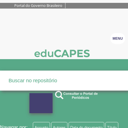
Portal do Governo Brasileiro
MENU
Navegar por:
Assunto
Autores
Data do documento
Título