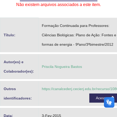
Não existem arquivos associados a este item.
Advocacia-Geral da União
Banco Central do Brasil
Formação Continuada para Professores:
Planalto
Título:
Ciências Biológicas: Plano de Ação: Fontes e
formas de energia - 9ºano/3ºbimestre/2012
Autor(es) e
Priscila Nogueira Bastos
Colaborador(es):
Outros
https://canalcederj.cecierj.edu.br/recurso/10
Acessar
identificadores:
Data:
3-Fev-2015