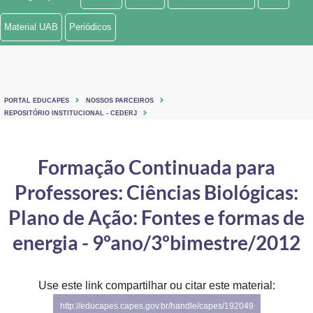
Ministério de Minas e Energia
Material UAB
Periódicos
Ministério da Ciência, Tecnologia, Inovações e Comunicações
Ministério do Meio Ambiente
PORTAL EDUCAPES
NOSSOS PARCEIROS
Ministério do Turismo
REPOSITÓRIO INSTITUCIONAL - CEDERJ
Ministério do Desenvolvimento Regional
Formação Continuada para
Controladoria-Geral da União
Professores: Ciências Biológicas:
Ministério da Mulher, da Família e dos Direitos Humanos
Plano de Ação: Fontes e formas de
Secretaria-Geral
energia - 9ºano/3ºbimestre/2012
Secretaria de Governo
Use este link compartilhar ou citar este material:
Gabinete de Segurança Institucional
http://educapes.capes.gov.br/handle/capes/192049