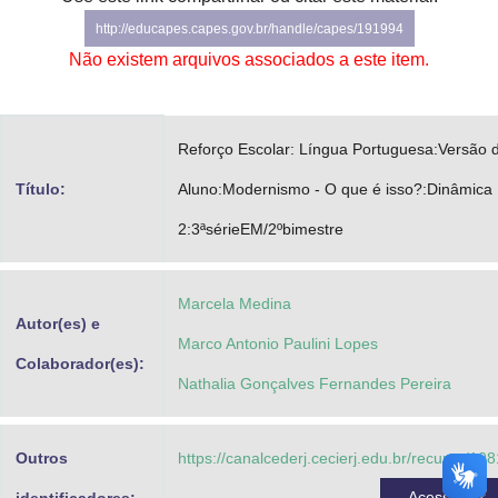
Advocacia-Geral da União
http://educapes.capes.gov.br/handle/capes/191994
Não existem arquivos associados a este item.
Banco Central do Brasil
Planalto
Reforço Escolar: Língua Portuguesa:Versão 
Título:
Aluno:Modernismo - O que é isso?:Dinâmica
2:3ªsérieEM/2ºbimestre
Marcela Medina
Autor(es) e
Marco Antonio Paulini Lopes
Colaborador(es):
Nathalia Gonçalves Fernandes Pereira
Outros
https://canalcederj.cecierj.edu.br/recurso/10
Acessar