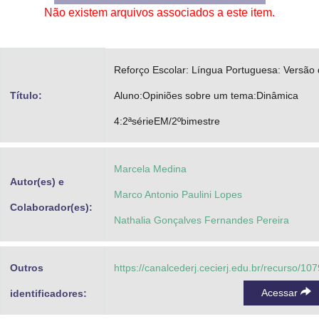
Não existem arquivos associados a este item.
Advocacia-Geral da União
Banco Central do Brasil
Reforço Escolar: Língua Portuguesa: Versão
Planalto
Título:
Aluno:Opiniões sobre um tema:Dinâmica
4:2ªsérieEM/2ºbimestre
Marcela Medina
Autor(es) e
Marco Antonio Paulini Lopes
Colaborador(es):
Nathalia Gonçalves Fernandes Pereira
Outros
https://canalcederj.cecierj.edu.br/recurso/10
Acessar
identificadores: