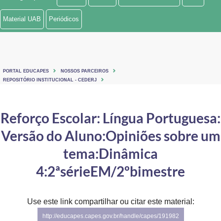
Ministério de Minas e Energia
Material UAB
Periódicos
Ministério da Ciência, Tecnologia, Inovações e Comunicações
Ministério do Meio Ambiente
PORTAL EDUCAPES
NOSSOS PARCEIROS
Ministério do Turismo
REPOSITÓRIO INSTITUCIONAL - CEDERJ
Ministério do Desenvolvimento Regional
Reforço Escolar: Língua Portuguesa:
Controladoria-Geral da União
Versão do Aluno:Opiniões sobre um
Ministério da Mulher, da Família e dos Direitos Humanos
tema:Dinâmica
Secretaria-Geral
4:2ªsérieEM/2ºbimestre
Secretaria de Governo
Use este link compartilhar ou citar este material:
Gabinete de Segurança Institucional
http://educapes.capes.gov.br/handle/capes/191982