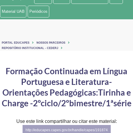
Ministério de Minas e Energia
Material UAB
Periódicos
Ministério da Ciência, Tecnologia, Inovações e Comunicações
Ministério do Meio Ambiente
PORTAL EDUCAPES
NOSSOS PARCEIROS
Ministério do Turismo
REPOSITÓRIO INSTITUCIONAL - CEDERJ
Ministério do Desenvolvimento Regional
Formação Continuada em Língua
Controladoria-Geral da União
Portuguesa e Literatura-
Ministério da Mulher, da Família e dos Direitos Humanos
Orientações Pedagógicas:Tirinha e
Secretaria-Geral
Charge -2ºciclo/2ºbimestre/1ªsérie
Secretaria de Governo
Use este link compartilhar ou citar este material:
Gabinete de Segurança Institucional
http://educapes.capes.gov.br/handle/capes/191874