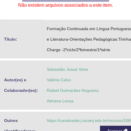
Não existem arquivos associados a este item.
Advocacia-Geral da União
Banco Central do Brasil
Formação Continuada em Língua Portugues
Planalto
Título:
e Literatura-Orientações Pedagógicas:Tirinha
Charge -2ºciclo/2ºbimestre/1ªsérie
Sebastião Josué Votre
Autor(es) e
Valéria Calvo
Colaborador(es):
Rafael Guimarães Nogueira
Adriana Lessa
Outros
https://canalcederj.cecierj.edu.br/recurso/10
Acessar