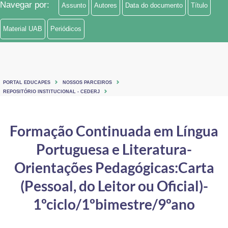
Navegar por:
Assunto
Autores
Data do documento
Título
Ministério de Minas e Energia
Material UAB
Periódicos
Ministério da Ciência, Tecnologia, Inovações e Comunicações
Ministério do Meio Ambiente
Ministério do Turismo
PORTAL EDUCAPES
NOSSOS PARCEIROS
REPOSITÓRIO INSTITUCIONAL - CEDERJ
Ministério do Desenvolvimento Regional
Formação Continuada em Língua
Controladoria-Geral da União
Portuguesa e Literatura-
Ministério da Mulher, da Família e dos Direitos Humanos
Orientações Pedagógicas:Carta
Secretaria-Geral
(Pessoal, do Leitor ou Oficial)-
Secretaria de Governo
1ºciclo/1ºbimestre/9ºano
Gabinete de Segurança Institucional