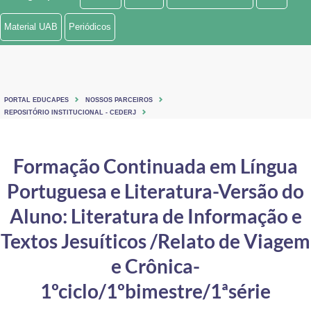
Ministério de Minas e Energia
Material UAB
Periódicos
Ministério da Ciência, Tecnologia, Inovações e Comunicações
Ministério do Meio Ambiente
PORTAL EDUCAPES
NOSSOS PARCEIROS
Ministério do Turismo
REPOSITÓRIO INSTITUCIONAL - CEDERJ
Ministério do Desenvolvimento Regional
Formação Continuada em Língua
Controladoria-Geral da União
Portuguesa e Literatura-Versão do
Ministério da Mulher, da Família e dos Direitos Humanos
Aluno: Literatura de Informação e
Secretaria-Geral
Textos Jesuíticos /Relato de Viagem
e Crônica-
Secretaria de Governo
1ºciclo/1ºbimestre/1ªsérie
Gabinete de Segurança Institucional