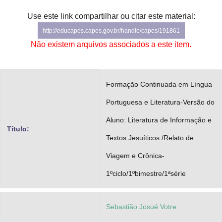
Advocacia-Geral da União
Use este link compartilhar ou citar este material:
http://educapes.capes.gov.br/handle/capes/191861
Banco Central do Brasil
Não existem arquivos associados a este item.
Planalto
Formação Continuada em Língua
Portuguesa e Literatura-Versão do
Aluno: Literatura de Informação e
Título:
Textos Jesuíticos /Relato de
Viagem e Crônica-
1ºciclo/1ºbimestre/1ªsérie
Sebastião Josué Votre