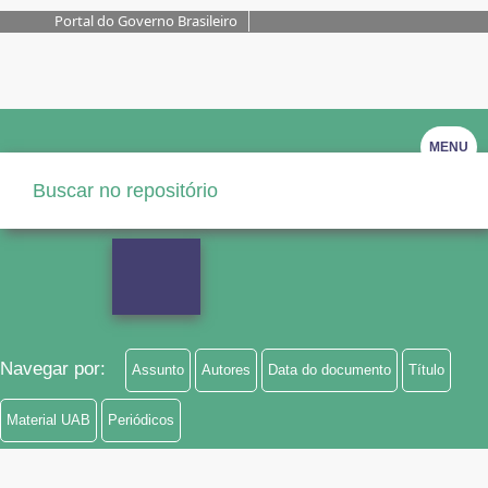
Portal do Governo Brasileiro
MENU
Navegar por:
Assunto
Autores
Data do documento
Título
Material UAB
Periódicos