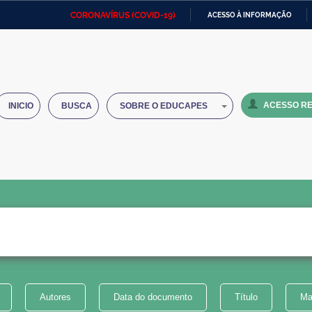
CORONAVÍRUS (COVID-19)
ACESSO À INFORMAÇÃO
Ministério da Defesa
Ministério das Relações
Mini
IR
Exteriores
PARA
O
Ministério da Cidadania
Ministério da Saúde
Mini
CONTEÚDO
ACESSO RE
INICIO
BUSCA
SOBRE O EDUCAPES
Ministério do Desenvolvimento
Controladoria-Geral da União
Minis
Regional
e do
Advocacia-Geral da União
Banco Central do Brasil
Plana
Autores
Data do documento
Título
Ma