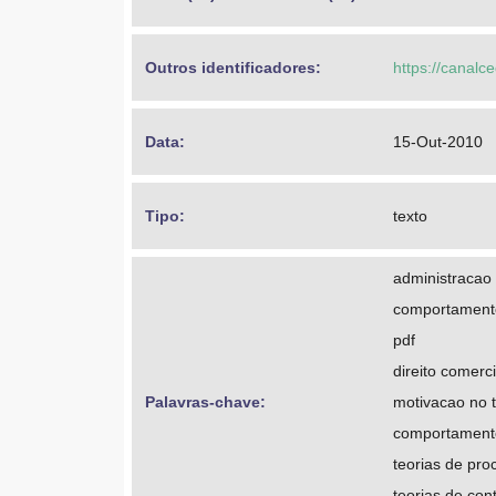
Outros identificadores: 
https://canalc
Data: 
15-Out-2010
Tipo: 
texto
administracao
comportament
pdf
direito comerci
Palavras-chave: 
motivacao no 
comportamento
teorias de pro
teorias de con