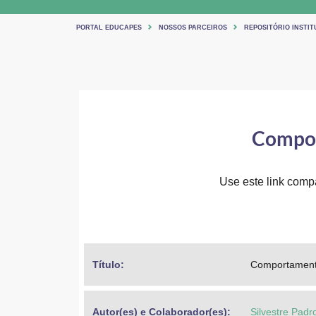
PORTAL EDUCAPES
NOSSOS PARCEIROS
REPOSITÓRIO INSTIT
Compor
Use este link compar
Título: 
Comportament
Autor(es) e Colaborador(es): 
Silvestre Pad