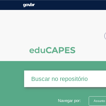
Casa Civil
Ministério da Justiça e
Segurança Pública
Ministério da Agricultura,
Ministério da Educação
Pecuária e Abastecimento
Ministério do Meio Ambiente
Ministério do Turismo
Secretaria de Governo
Gabinete de Segurança
Institucional
Navegar por:
Assunto