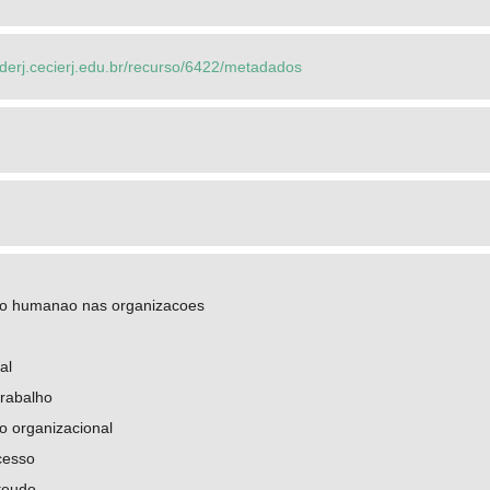
ederj.cecierj.edu.br/recurso/6422/metadados
o humanao nas organizacoes
al
trabalho
 organizacional
cesso
teudo