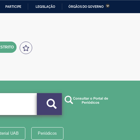
PARTICIPE
LEGISLAÇÃO
ÓRGÃOS DO GOVERNO
stério da Economia
Ministério da Infraestrutura
stério de Minas e Energia
Ministério da Ciência,
Tecnologia, Inovações e
Comunicações
STRITO
tério da Mulher, da Família
Secretaria-Geral
s Direitos Humanos
lto
terial UAB
Periódicos