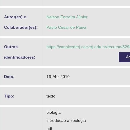
Advocacia-Geral da União
Autor(es) e
Nelson Ferreira Júnior
Banco Central do Brasil
Colaborador(es):
Paulo Cesar de Paiva
Planalto
Outros
https://canalcederj.cecierj.edu.br/recurso/5
A
identificadores:
Data:
16-Abr-2010
Tipo:
texto
biologia
introducao a zoologia
pdf