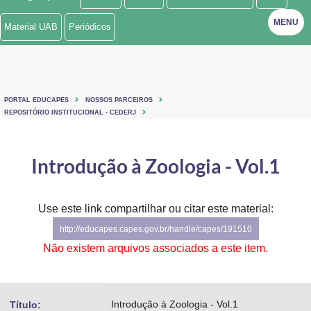
Ministério de Minas e Energia
MENU
Material UAB
Periódicos
Ministério da Ciência, Tecnologia, Inovações e Comunicações
Ministério do Meio Ambiente
PORTAL EDUCAPES
NOSSOS PARCEIROS
Ministério do Turismo
REPOSITÓRIO INSTITUCIONAL - CEDERJ
Ministério do Desenvolvimento Regional
Introdução à Zoologia - Vol.1
Controladoria-Geral da União
Ministério da Mulher, da Família e dos Direitos Humanos
Use este link compartilhar ou citar este material:
http://educapes.capes.gov.br/handle/capes/191510
Secretaria-Geral
Não existem arquivos associados a este item.
Secretaria de Governo
Gabinete de Segurança Institucional
Introdução à Zoologia - Vol.1
Título: