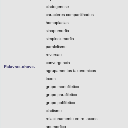
cladogenese
caracteres compartilhados
homoplasias
sinapomorfia
simplesiomorfia
paralelismo
reversao
convergencia
Palavras-chave:
agrupamentos taxonomicos
taxon
grupo monofiletico
grupo parafiletico
grupo polifiletico
cladismo
relacionamento entre taxons
apomorfico