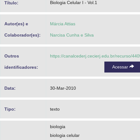
Biologia Celular I - Vol.1
Título:
Advocacia-Geral da União
Banco Central do Brasil
Autor(es) e
Márcia Attias
Planalto
Colaborador(es):
Narcisa Cunha e Silva
Outros
https://canalcederj.cecierj.edu.br/recurso/440
Acessar
identificadores:
Data:
30-Mar-2010
Tipo:
texto
biologia
biologia celular