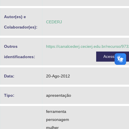
Advocacia-Geral da União
Autor(es) e
Banco Central do Brasil
CEDERJ
Colaborador(es):
Planalto
Outros
https://canalcederj.cecierj.edu.br/recurso/973
Acessar
identificadores:
Data:
20-Ago-2012
Tipo:
apresentação
ferramenta
personagem
mulher