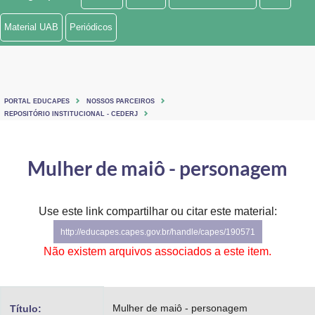
Ministério de Minas e Energia
Material UAB
Periódicos
Ministério da Ciência, Tecnologia, Inovações e Comunicações
Ministério do Meio Ambiente
PORTAL EDUCAPES
NOSSOS PARCEIROS
Ministério do Turismo
REPOSITÓRIO INSTITUCIONAL - CEDERJ
Ministério do Desenvolvimento Regional
Mulher de maiô - personagem
Controladoria-Geral da União
Ministério da Mulher, da Família e dos Direitos Humanos
Use este link compartilhar ou citar este material:
http://educapes.capes.gov.br/handle/capes/190571
Secretaria-Geral
Não existem arquivos associados a este item.
Secretaria de Governo
Gabinete de Segurança Institucional
Mulher de maiô - personagem
Título: