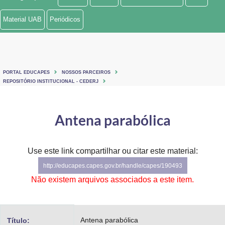
Ministério de Minas e Energia
Material UAB
Periódicos
Ministério da Ciência, Tecnologia, Inovações e Comunicações
Ministério do Meio Ambiente
PORTAL EDUCAPES
NOSSOS PARCEIROS
Ministério do Turismo
REPOSITÓRIO INSTITUCIONAL - CEDERJ
Ministério do Desenvolvimento Regional
Antena parabólica
Controladoria-Geral da União
Ministério da Mulher, da Família e dos Direitos Humanos
Use este link compartilhar ou citar este material:
http://educapes.capes.gov.br/handle/capes/190493
Secretaria-Geral
Não existem arquivos associados a este item.
Secretaria de Governo
Gabinete de Segurança Institucional
Antena parabólica
Título: