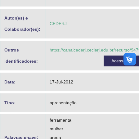
Advocacia-Geral da União
Autor(es) e
Banco Central do Brasil
CEDERJ
Colaborador(es):
Planalto
Outros
https://canalcederj.cecierj.edu.br/recurso/947
Acessar
identificadores:
Data:
17-Jul-2012
Tipo:
apresentação
ferramenta
mulher
Palavras-chave:
grega