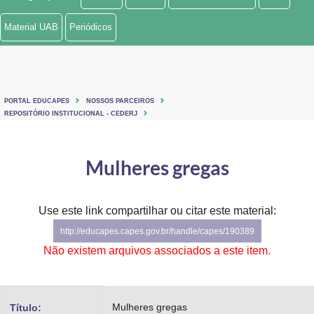
Ministério de Minas e Energia
Material UAB
Periódicos
Ministério da Ciência, Tecnologia, Inovações e Comunicações
Ministério do Meio Ambiente
PORTAL EDUCAPES
NOSSOS PARCEIROS
Ministério do Turismo
REPOSITÓRIO INSTITUCIONAL - CEDERJ
Ministério do Desenvolvimento Regional
Mulheres gregas
Controladoria-Geral da União
Ministério da Mulher, da Família e dos Direitos Humanos
Use este link compartilhar ou citar este material:
http://educapes.capes.gov.br/handle/capes/190389
Secretaria-Geral
Não existem arquivos associados a este item.
Secretaria de Governo
Gabinete de Segurança Institucional
Mulheres gregas
Título: