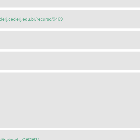
ederj.cecierj.edu.br/recurso/9469
stitucional - CEDERJ