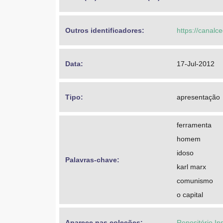
Outros identificadores: 
https://canalc
Data: 
17-Jul-2012
Tipo: 
apresentação
ferramenta
homem
idoso
Palavras-chave: 
karl marx
comunismo
o capital
Aparece nas coleções:
Repositório In