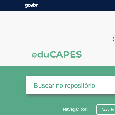
Casa Civil
Ministério da Justiça e
Segurança Pública
Ministério da Agricultura,
Ministério da Educação
Pecuária e Abastecimento
Ministério do Meio Ambiente
Ministério do Turismo
Secretaria de Governo
Gabinete de Segurança
Institucional
Navegar por:
Assunto