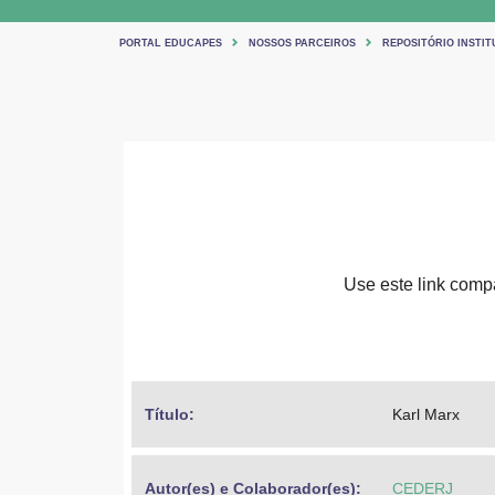
PORTAL EDUCAPES
NOSSOS PARCEIROS
REPOSITÓRIO INSTIT
Use este link compar
Título: 
Karl Marx
Autor(es) e Colaborador(es): 
CEDERJ