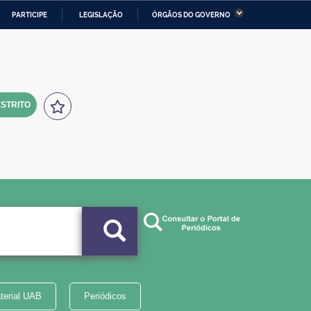
PARTICIPE
LEGISLAÇÃO
ÓRGÃOS DO GOVERNO
stério da Economia
Ministério da Infraestrutura
stério de Minas e Energia
Ministério da Ciência,
Tecnologia, Inovações e
Comunicações
STRITO
tério da Mulher, da Família
Secretaria-Geral
s Direitos Humanos
lto
terial UAB
Periódicos