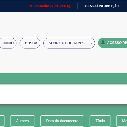
CORONAVÍRUS (COVID-19)
ACESSO À INFORMAÇÃO
Ministério da Defesa
Ministério das Relações
Mini
IR
Exteriores
PARA
O
Ministério da Cidadania
Ministério da Saúde
Mini
CONTEÚDO
ACESSO RE
INICIO
BUSCA
SOBRE O EDUCAPES
Ministério do Desenvolvimento
Controladoria-Geral da União
Minis
Regional
e do
Advocacia-Geral da União
Banco Central do Brasil
Plana
Autores
Data do documento
Título
Ma