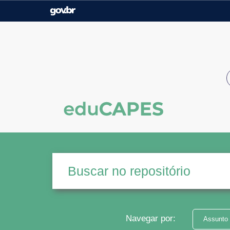
Casa Civil
Ministério da Justiça e
Segurança Pública
Ministério da Agricultura,
Ministério da Educação
Pecuária e Abastecimento
Ministério do Meio Ambiente
Ministério do Turismo
Secretaria de Governo
Gabinete de Segurança
Institucional
Navegar por:
Assunto