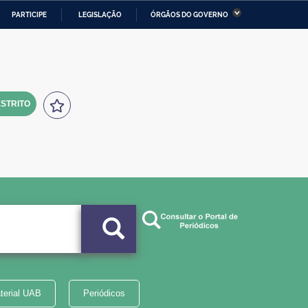
PARTICIPE
LEGISLAÇÃO
ÓRGÃOS DO GOVERNO
stério da Economia
Ministério da Infraestrutura
stério de Minas e Energia
Ministério da Ciência,
Tecnologia, Inovações e
Comunicações
STRITO
tério da Mulher, da Família
Secretaria-Geral
s Direitos Humanos
lto
terial UAB
Periódicos