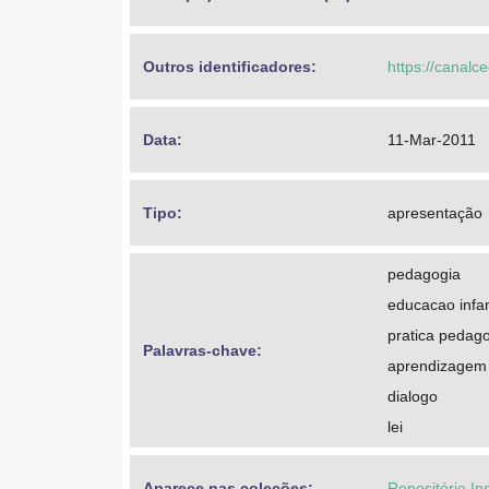
Outros identificadores: 
https://canalc
Data: 
11-Mar-2011
Tipo: 
apresentação
pedagogia
educacao infan
pratica pedag
Palavras-chave: 
aprendizagem
dialogo
lei
Aparece nas coleções:
Repositório In