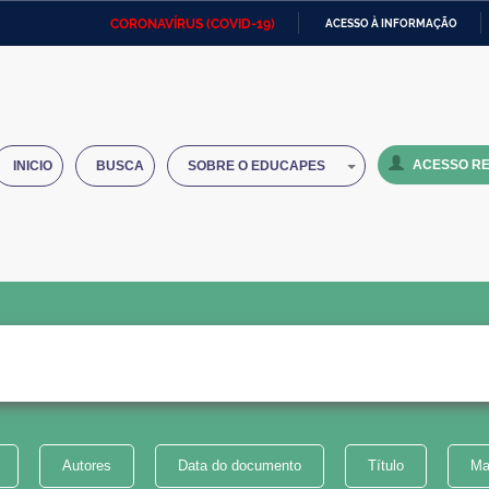
CORONAVÍRUS (COVID-19)
ACESSO À INFORMAÇÃO
Ministério da Defesa
Ministério das Relações
Mini
IR
Exteriores
PARA
O
Ministério da Cidadania
Ministério da Saúde
Mini
CONTEÚDO
ACESSO RE
INICIO
BUSCA
SOBRE O EDUCAPES
Ministério do Desenvolvimento
Controladoria-Geral da União
Minis
Regional
e do
Advocacia-Geral da União
Banco Central do Brasil
Plana
Autores
Data do documento
Título
Ma