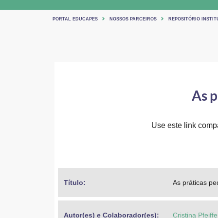
PORTAL EDUCAPES
NOSSOS PARCEIROS
REPOSITÓRIO INSTIT
As p
Use este link compar
Título: 
As práticas pe
Autor(es) e Colaborador(es): 
Cristina Pfeiffe