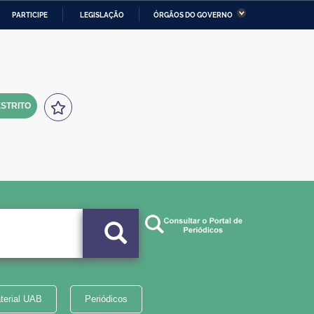
PARTICIPE
LEGISLAÇÃO
ÓRGÃOS DO GOVERNO
stério da Economia
Ministério da Infraestrutura
stério de Minas e Energia
Ministério da Ciência,
Tecnologia, Inovações e
Comunicações
STRITO
tério da Mulher, da Família
Secretaria-Geral
s Direitos Humanos
lto
terial UAB
Periódicos