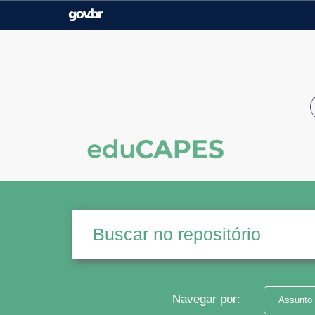
Casa Civil
Ministério da Justiça e
Segurança Pública
Ministério da Agricultura,
Ministério da Educação
Pecuária e Abastecimento
Ministério do Meio Ambiente
Ministério do Turismo
Secretaria de Governo
Gabinete de Segurança
Institucional
Navegar por:
Assunto