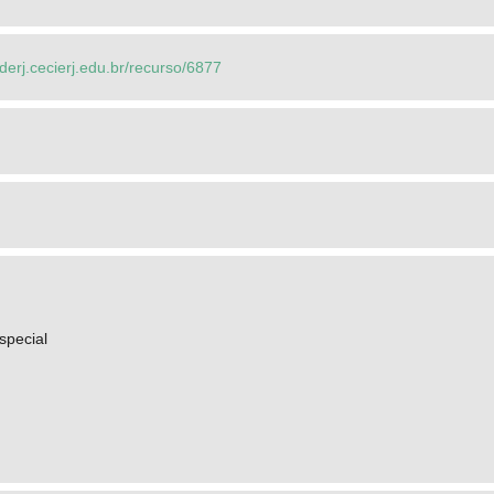
ederj.cecierj.edu.br/recurso/6877
special