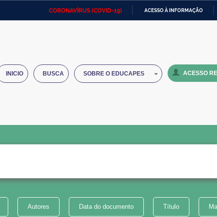
CORONAVÍRUS (COVID-19)
ACESSO À INFORMAÇÃO
Ministério da Defesa
Ministério das Relações
Mini
IR
Exteriores
PARA
O
Ministério da Cidadania
Ministério da Saúde
Mini
CONTEÚDO
ACESSO RE
INICIO
BUSCA
SOBRE O EDUCAPES
Ministério do Desenvolvimento
Controladoria-Geral da União
Minis
Regional
e do
Advocacia-Geral da União
Banco Central do Brasil
Plana
Autores
Data do documento
Título
Ma