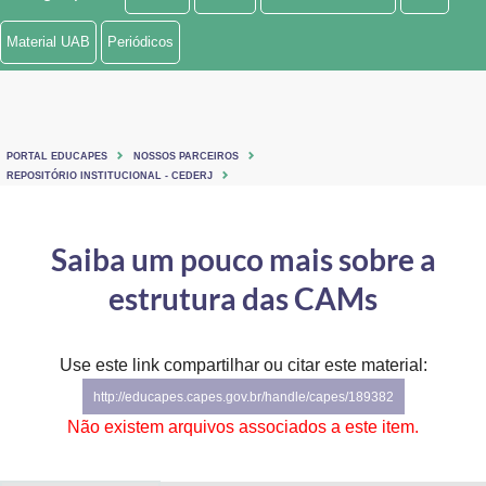
Ministério de Minas e Energia
Material UAB
Periódicos
Ministério da Ciência, Tecnologia, Inovações e Comunicações
Ministério do Meio Ambiente
PORTAL EDUCAPES
NOSSOS PARCEIROS
Ministério do Turismo
REPOSITÓRIO INSTITUCIONAL - CEDERJ
Ministério do Desenvolvimento Regional
Saiba um pouco mais sobre a
Controladoria-Geral da União
estrutura das CAMs
Ministério da Mulher, da Família e dos Direitos Humanos
Use este link compartilhar ou citar este material:
Secretaria-Geral
http://educapes.capes.gov.br/handle/capes/189382
Secretaria de Governo
Não existem arquivos associados a este item.
Gabinete de Segurança Institucional