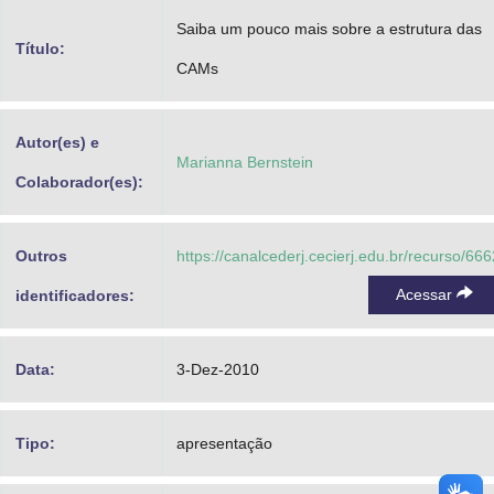
Advocacia-Geral da União
Saiba um pouco mais sobre a estrutura das
Título:
CAMs
Banco Central do Brasil
Planalto
Autor(es) e
Marianna Bernstein
Colaborador(es):
Outros
https://canalcederj.cecierj.edu.br/recurso/666
Acessar
identificadores:
Data:
3-Dez-2010
Tipo:
apresentação