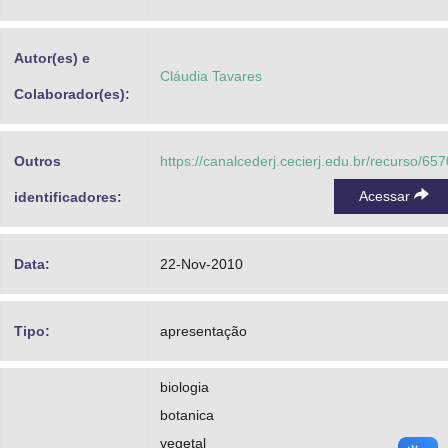
Advocacia-Geral da União
Autor(es) e
Banco Central do Brasil
Cláudia Tavares
Colaborador(es):
Planalto
Outros
https://canalcederj.cecierj.edu.br/recurso/657
Acessar
identificadores:
Data:
22-Nov-2010
Tipo:
apresentação
biologia
botanica
vegetal