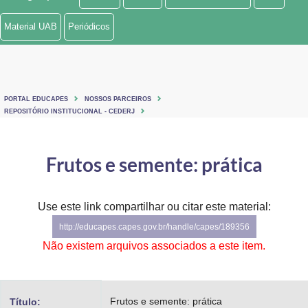
Ministério de Minas e Energia
Material UAB
Periódicos
Ministério da Ciência, Tecnologia, Inovações e Comunicações
Ministério do Meio Ambiente
PORTAL EDUCAPES
NOSSOS PARCEIROS
Ministério do Turismo
REPOSITÓRIO INSTITUCIONAL - CEDERJ
Ministério do Desenvolvimento Regional
Frutos e semente: prática
Controladoria-Geral da União
Ministério da Mulher, da Família e dos Direitos Humanos
Use este link compartilhar ou citar este material:
http://educapes.capes.gov.br/handle/capes/189356
Secretaria-Geral
Não existem arquivos associados a este item.
Secretaria de Governo
Gabinete de Segurança Institucional
Frutos e semente: prática
Título: