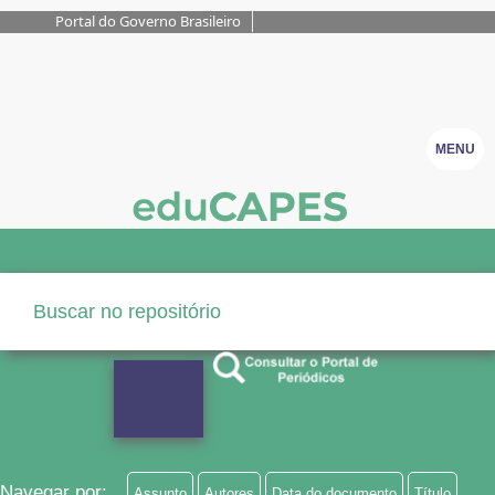
Portal do Governo Brasileiro
MENU
Navegar por:
Assunto
Autores
Data do documento
Título