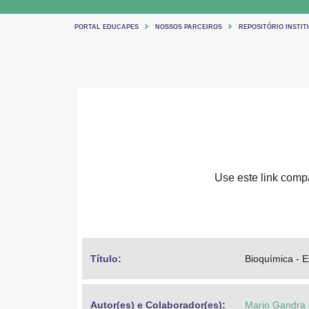
PORTAL EDUCAPES
NOSSOS PARCEIROS
REPOSITÓRIO INSTIT
Use este link compar
Título: 
Bioquímica - E
Autor(es) e Colaborador(es): 
Mario Gandra