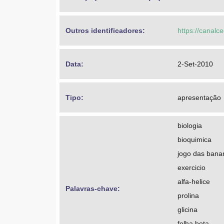
Outros identificadores: 
https://canalc
Data: 
2-Set-2010
Tipo: 
apresentação
biologia
bioquimica
jogo das bana
exercicio
alfa-helice
Palavras-chave: 
prolina
glicina
folha beta