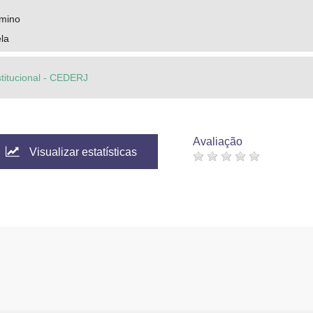
amino
ela
stitucional - CEDERJ
Avaliação
Visualizar estatísticas