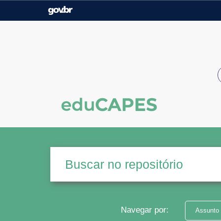
Casa Civil
Ministério da Justiça e
Segurança Pública
Ministério da Agricultura,
Ministério da Educação
Pecuária e Abastecimento
Ministério do Meio Ambiente
Ministério do Turismo
Secretaria de Governo
Gabinete de Segurança
Institucional
Navegar por:
Assunto