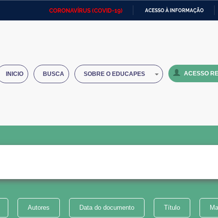
CORONAVÍRUS (COVID-19)
ACESSO À INFORMAÇÃO
Ministério da Defesa
Ministério das Relações
Mini
IR
Exteriores
PARA
O
Ministério da Cidadania
Ministério da Saúde
Mini
CONTEÚDO
ACESSO RE
INICIO
BUSCA
SOBRE O EDUCAPES
Ministério do Desenvolvimento
Controladoria-Geral da União
Minis
Regional
e do
Advocacia-Geral da União
Banco Central do Brasil
Plana
Autores
Data do documento
Título
Ma