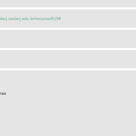
ederj.cecierj.edu.br/recurso/6198
nas