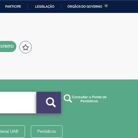
PARTICIPE
LEGISLAÇÃO
ÓRGÃOS DO GOVERNO
stério da Economia
Ministério da Infraestrutura
stério de Minas e Energia
Ministério da Ciência,
Tecnologia, Inovações e
Comunicações
STRITO
tério da Mulher, da Família
Secretaria-Geral
s Direitos Humanos
lto
terial UAB
Periódicos