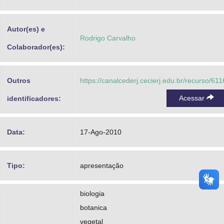
Advocacia-Geral da União
Autor(es) e
Banco Central do Brasil
Rodrigo Carvalho
Colaborador(es):
Planalto
Outros
https://canalcederj.cecierj.edu.br/recurso/611
Acessar
identificadores:
Data:
17-Ago-2010
Tipo:
apresentação
biologia
botanica
vegetal