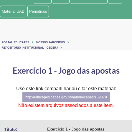
Ministério de Minas e Energia
Material UAB
Periódicos
Ministério da Ciência, Tecnologia, Inovações e Comunicações
Ministério do Meio Ambiente
PORTAL EDUCAPES
NOSSOS PARCEIROS
Ministério do Turismo
REPOSITÓRIO INSTITUCIONAL - CEDERJ
Ministério do Desenvolvimento Regional
Exercício 1 - Jogo das apostas
Controladoria-Geral da União
Ministério da Mulher, da Família e dos Direitos Humanos
Use este link compartilhar ou citar este material:
http://educapes.capes.gov.br/handle/capes/189079
Secretaria-Geral
Não existem arquivos associados a este item.
Secretaria de Governo
Gabinete de Segurança Institucional
Exercício 1 - Jogo das apostas
Título: