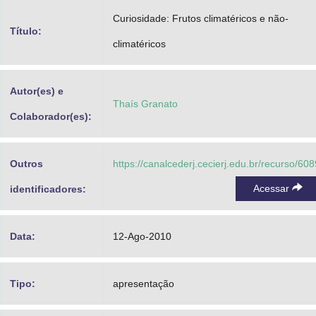
Advocacia-Geral da União
Curiosidade: Frutos climatéricos e não-
Título:
climatéricos
Banco Central do Brasil
Planalto
Autor(es) e
Thaís Granato
Colaborador(es):
Outros
https://canalcederj.cecierj.edu.br/recurso/608
Acessar
identificadores:
Data:
12-Ago-2010
Tipo:
apresentação