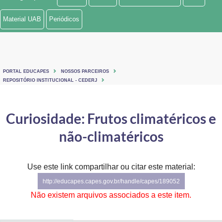
Ministério de Minas e Energia
Material UAB
Periódicos
Ministério da Ciência, Tecnologia, Inovações e Comunicações
Ministério do Meio Ambiente
PORTAL EDUCAPES
NOSSOS PARCEIROS
Ministério do Turismo
REPOSITÓRIO INSTITUCIONAL - CEDERJ
Ministério do Desenvolvimento Regional
Curiosidade: Frutos climatéricos e
Controladoria-Geral da União
não-climatéricos
Ministério da Mulher, da Família e dos Direitos Humanos
Use este link compartilhar ou citar este material:
Secretaria-Geral
http://educapes.capes.gov.br/handle/capes/189052
Secretaria de Governo
Não existem arquivos associados a este item.
Gabinete de Segurança Institucional