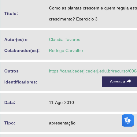
Advocacia-Geral da União
Como as plantas crescem e quem regula est
Título:
crescimento? Exercício 3
Banco Central do Brasil
Planalto
Autor(es) e
Cláudia Tavares
Colaborador(es):
Rodrigo Carvalho
Outros
https://canalcederj.cecierj.edu.br/recurso/606
Acessar
identificadores:
Data:
11-Ago-2010
Tipo:
apresentação