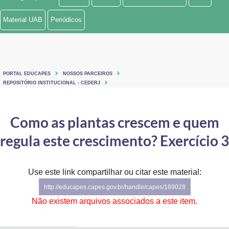
Ministério de Minas e Energia
Material UAB
Periódicos
Ministério da Ciência, Tecnologia, Inovações e Comunicações
Ministério do Meio Ambiente
PORTAL EDUCAPES
NOSSOS PARCEIROS
Ministério do Turismo
REPOSITÓRIO INSTITUCIONAL - CEDERJ
Ministério do Desenvolvimento Regional
Como as plantas crescem e quem
Controladoria-Geral da União
regula este crescimento? Exercício 3
Ministério da Mulher, da Família e dos Direitos Humanos
Use este link compartilhar ou citar este material:
Secretaria-Geral
http://educapes.capes.gov.br/handle/capes/189028
Secretaria de Governo
Não existem arquivos associados a este item.
Gabinete de Segurança Institucional