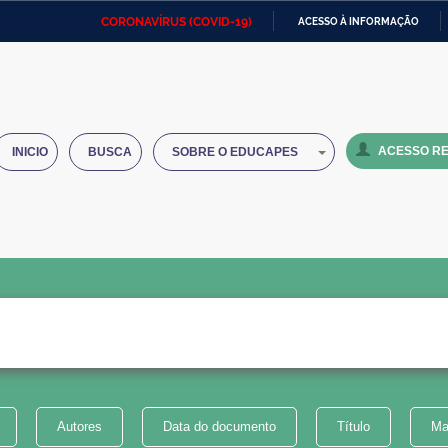
CORONAVÍRUS (COVID-19)
ACESSO À INFORMAÇÃO
Ministério da Defesa
Ministério das Relações
Mini
IR
Exteriores
PARA
O
Ministério da Cidadania
Ministério da Saúde
Mini
CONTEÚDO
ACESSO RE
INICIO
BUSCA
SOBRE O EDUCAPES
Ministério do Desenvolvimento
Controladoria-Geral da União
Minis
Regional
e do
Advocacia-Geral da União
Banco Central do Brasil
Plana
Autores
Data do documento
Título
Ma