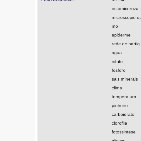
ectomicorriza
microscopio op
mo
epiderme
rede de hartig
agua
nitrito
fosforo
sais minerais
clima
temperatura
pinheiro
carboidrato
clorofila
fotossintese
glicose