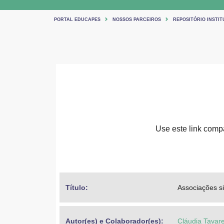
PORTAL EDUCAPES
NOSSOS PARCEIROS
REPOSITÓRIO INSTIT
Use este link compar
Título: 
Associações si
Autor(es) e Colaborador(es): 
Cláudia Tavar