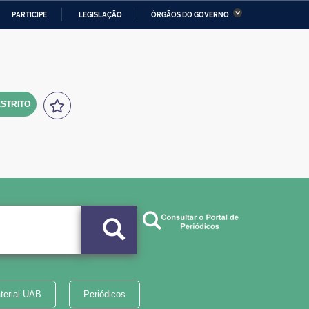
PARTICIPE
LEGISLAÇÃO
ÓRGÃOS DO GOVERNO
stério da Economia
Ministério da Infraestrutura
stério de Minas e Energia
Ministério da Ciência,
Tecnologia, Inovações e
Comunicações
STRITO
tério da Mulher, da Família
Secretaria-Geral
s Direitos Humanos
lto
terial UAB
Periódicos