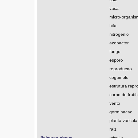
vaca
micro-organis
hifa
nitrogenio
azobacter
fungo
esporo
reproducao
cogumelo
estrutura repr
corpo de frutif
vento
germinacao
planta vascula
raiz
Palavras-chave: 
micelio