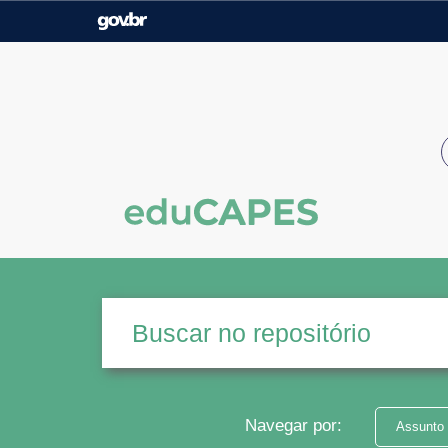
Casa Civil
Ministério da Justiça e
Segurança Pública
Ministério da Agricultura,
Ministério da Educação
Pecuária e Abastecimento
Ministério do Meio Ambiente
Ministério do Turismo
Secretaria de Governo
Gabinete de Segurança
Institucional
Navegar por:
Assunto