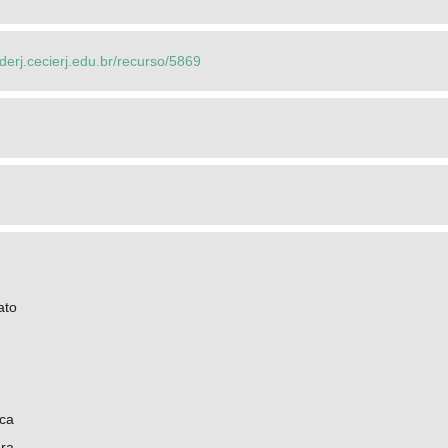
ederj.cecierj.edu.br/recurso/5869
ato
ica
ra