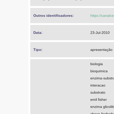
Outros identificadores: 
https://canalc
Data: 
23-Jul-2010
Tipo: 
apresentação
biologia
bioquimica
enzima-substr
interacao
substrato
emil fisher
enzima glicolit
chave-fechadu