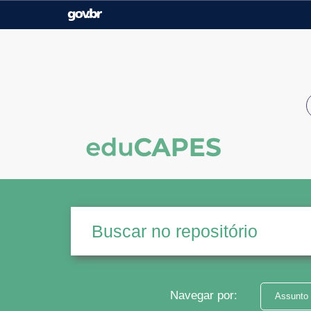
Casa Civil
Ministério da Justiça e
Segurança Pública
Ministério da Agricultura,
Ministério da Educação
Pecuária e Abastecimento
Ministério do Meio Ambiente
Ministério do Turismo
Secretaria de Governo
Gabinete de Segurança
Institucional
Navegar por:
Assunto