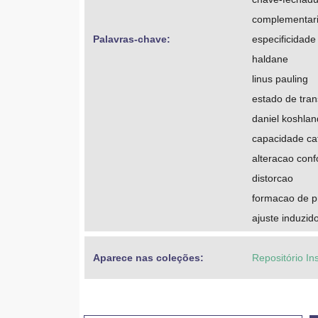
complementar
Palavras-chave: 
especificidade
haldane
linus pauling
estado de tran
daniel koshlan
capacidade cat
alteracao con
distorcao
formacao de p
ajuste induzid
Aparece nas coleções:
Repositório In