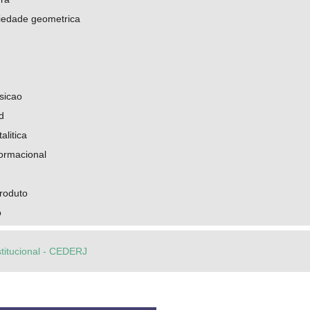
iedade geometrica
sicao
d
alitica
formacional
roduto
o
stitucional - CEDERJ