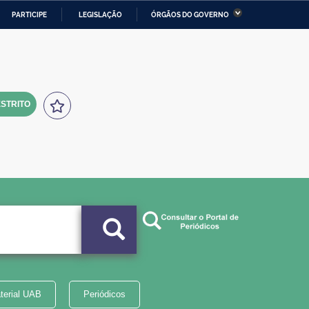
PARTICIPE
LEGISLAÇÃO
ÓRGÃOS DO GOVERNO
stério da Economia
Ministério da Infraestrutura
stério de Minas e Energia
Ministério da Ciência,
Tecnologia, Inovações e
Comunicações
STRITO
tério da Mulher, da Família
Secretaria-Geral
s Direitos Humanos
lto
terial UAB
Periódicos