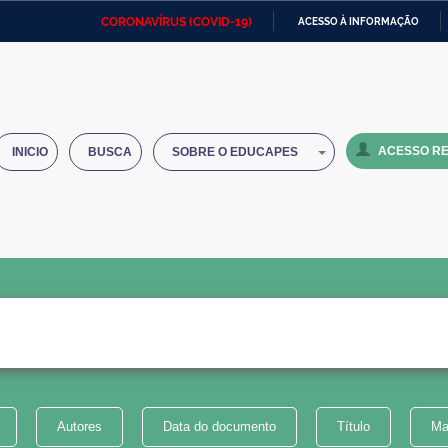
CORONAVÍRUS (COVID-19)
ACESSO À INFORMAÇÃO
Ministério da Defesa
Ministério das Relações
Mini
IR
Exteriores
PARA
O
Ministério da Cidadania
Ministério da Saúde
Mini
CONTEÚDO
ACESSO RE
INICIO
BUSCA
SOBRE O EDUCAPES
Ministério do Desenvolvimento
Controladoria-Geral da União
Minis
Regional
e do
Advocacia-Geral da União
Banco Central do Brasil
Plana
Autores
Data do documento
Título
Ma