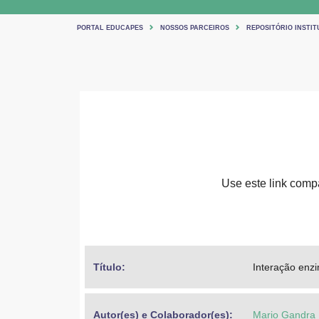
PORTAL EDUCAPES
NOSSOS PARCEIROS
REPOSITÓRIO INSTIT
Use este link compar
Título: 
Interação enz
Autor(es) e Colaborador(es): 
Mario Gandra