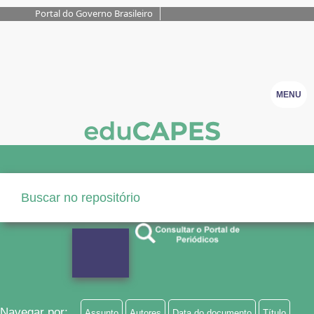
Portal do Governo Brasileiro
MENU
Navegar por:
Assunto
Autores
Data do documento
Título