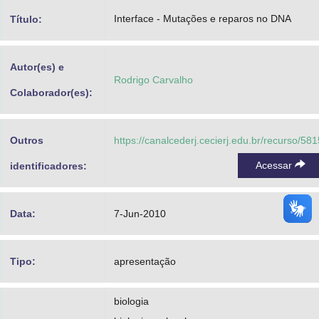
Advocacia-Geral da União
Interface - Mutações e reparos no DNA
Título:
Banco Central do Brasil
Autor(es) e
Planalto
Rodrigo Carvalho
Colaborador(es):
Outros
https://canalcederj.cecierj.edu.br/recurso/581
Acessar
identificadores:
Data:
7-Jun-2010
Tipo:
apresentação
biologia