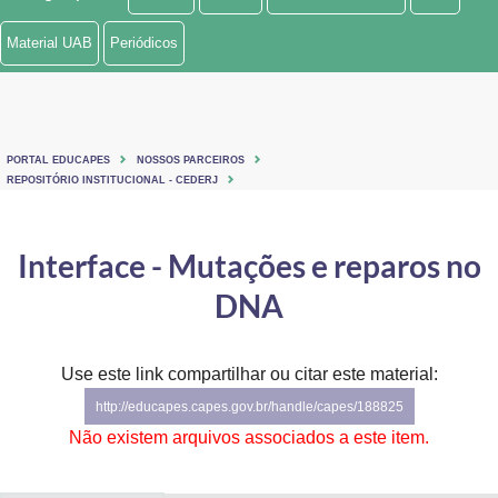
Ministério de Minas e Energia
Material UAB
Periódicos
Ministério da Ciência, Tecnologia, Inovações e Comunicações
Ministério do Meio Ambiente
PORTAL EDUCAPES
NOSSOS PARCEIROS
Ministério do Turismo
REPOSITÓRIO INSTITUCIONAL - CEDERJ
Ministério do Desenvolvimento Regional
Interface - Mutações e reparos no
Controladoria-Geral da União
DNA
Ministério da Mulher, da Família e dos Direitos Humanos
Use este link compartilhar ou citar este material:
Secretaria-Geral
http://educapes.capes.gov.br/handle/capes/188825
Secretaria de Governo
Não existem arquivos associados a este item.
Gabinete de Segurança Institucional