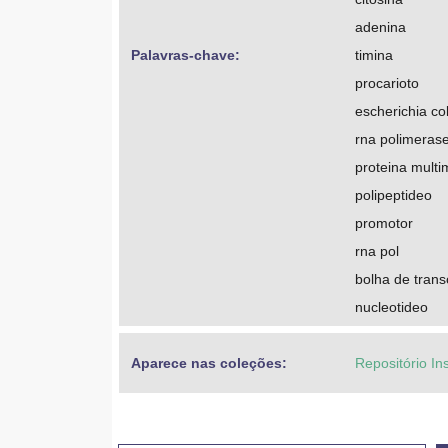
adenina
Palavras-chave: 
timina
procarioto
escherichia col
rna polimeras
proteina multi
polipeptideo
promotor
rna pol
bolha de trans
nucleotideo
Aparece nas coleções:
Repositório In