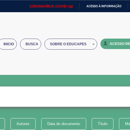
CORONAVÍRUS (COVID-19)
ACESSO À INFORMAÇÃO
Ministério da Defesa
Ministério das Relações
Mini
IR
Exteriores
PARA
O
Ministério da Cidadania
Ministério da Saúde
Mini
CONTEÚDO
ACESSO RE
INICIO
BUSCA
SOBRE O EDUCAPES
Ministério do Desenvolvimento
Controladoria-Geral da União
Minis
Regional
e do
Advocacia-Geral da União
Banco Central do Brasil
Plana
Autores
Data do documento
Título
Ma