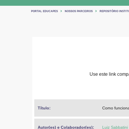
PORTAL EDUCAPES
NOSSOS PARCEIROS
REPOSITÓRIO INSTIT
Use este link compar
Título: 
Como funciona
Autor(es) e Colaborador(es): 
Luiz Sabbatini