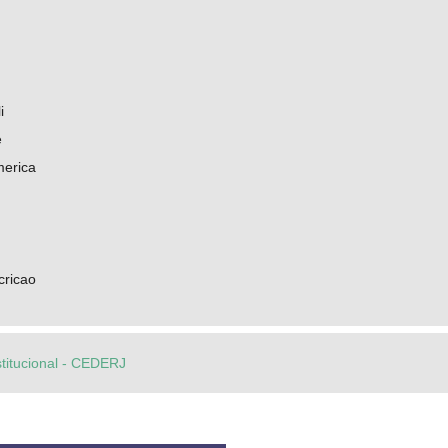
i
e
merica
cricao
stitucional - CEDERJ