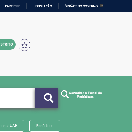
PARTICIPE
LEGISLAÇÃO
ÓRGÃOS DO GOVERNO
stério da Economia
Ministério da Infraestrutura
stério de Minas e Energia
Ministério da Ciência,
Tecnologia, Inovações e
Comunicações
STRITO
tério da Mulher, da Família
Secretaria-Geral
s Direitos Humanos
lto
terial UAB
Periódicos