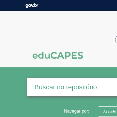
Casa Civil
Ministério da Justiça e
Segurança Pública
Ministério da Agricultura,
Ministério da Educação
Pecuária e Abastecimento
Ministério do Meio Ambiente
Ministério do Turismo
Secretaria de Governo
Gabinete de Segurança
Institucional
Navegar por:
Assunto