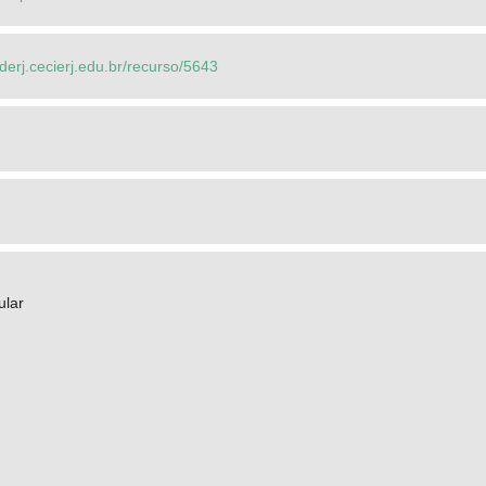
ederj.cecierj.edu.br/recurso/5643
ular