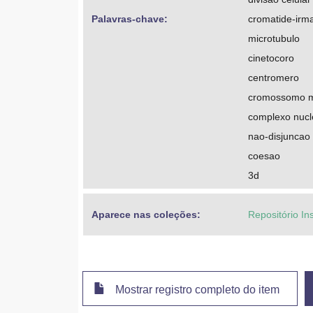
Palavras-chave: 
cromatide-irm
microtubulo
cinetocoro
centromero
cromossomo m
complexo nucl
nao-disjuncao
coesao
3d
Aparece nas coleções:
Repositório In
Mostrar registro completo do item