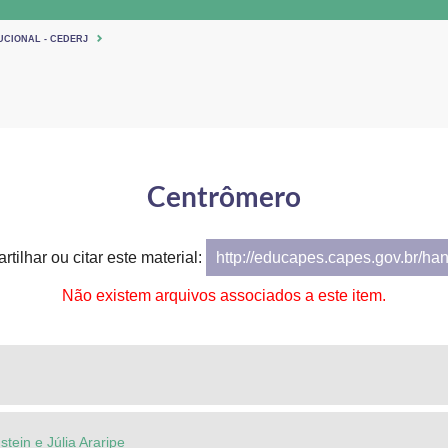
UCIONAL - CEDERJ
Centrômero
tilhar ou citar este material:
http://educapes.capes.gov.br/ha
Não existem arquivos associados a este item.
tein e Júlia Araripe