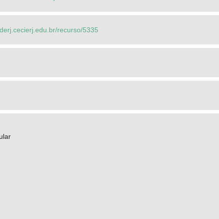
ederj.cecierj.edu.br/recurso/5335
ular