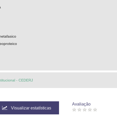
a
etafasico
eoproteico
stitucional - CEDERJ
Avaliação
Visualizar estatísticas