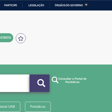
PARTICIPE
LEGISLAÇÃO
ÓRGÃOS DO GOVERNO
stério da Economia
Ministério da Infraestrutura
stério de Minas e Energia
Ministério da Ciência,
Tecnologia, Inovações e
Comunicações
STRITO
tério da Mulher, da Família
Secretaria-Geral
s Direitos Humanos
lto
terial UAB
Periódicos