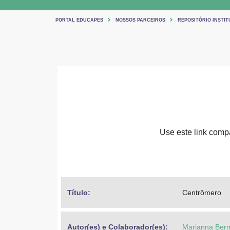
PORTAL EDUCAPES
NOSSOS PARCEIROS
REPOSITÓRIO INSTIT
Use este link compar
Título: 
Centrômero
Autor(es) e Colaborador(es): 
Marianna Berns