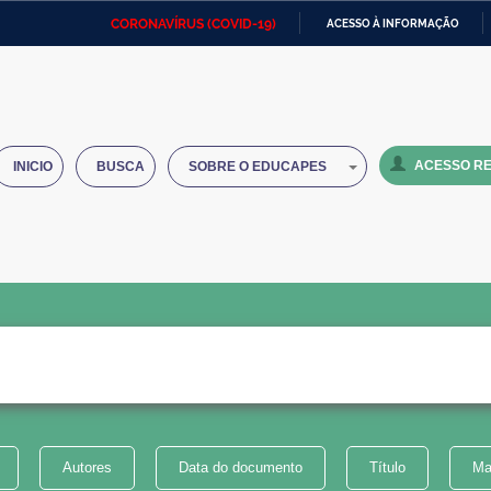
CORONAVÍRUS (COVID-19)
ACESSO À INFORMAÇÃO
Ministério da Defesa
Ministério das Relações
Mini
IR
Exteriores
PARA
O
Ministério da Cidadania
Ministério da Saúde
Mini
CONTEÚDO
ACESSO RE
INICIO
BUSCA
SOBRE O EDUCAPES
Ministério do Desenvolvimento
Controladoria-Geral da União
Minis
Regional
e do
Advocacia-Geral da União
Banco Central do Brasil
Plana
Autores
Data do documento
Título
Ma