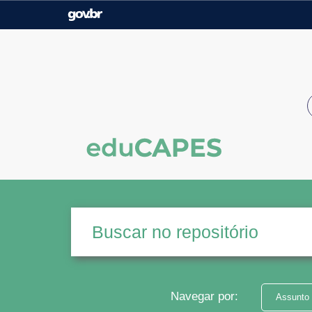
Casa Civil
Ministério da Justiça e
Segurança Pública
Ministério da Agricultura,
Ministério da Educação
Pecuária e Abastecimento
Ministério do Meio Ambiente
Ministério do Turismo
Secretaria de Governo
Gabinete de Segurança
Institucional
Navegar por:
Assunto