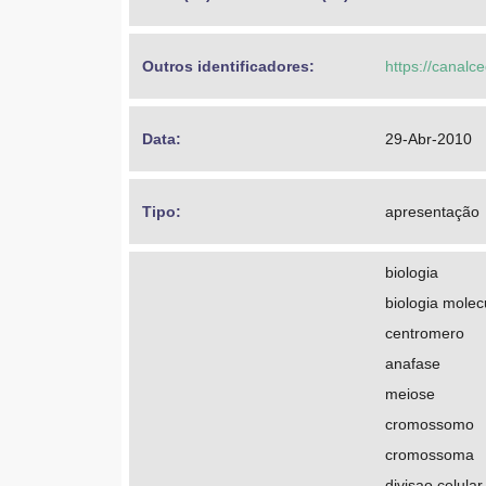
Outros identificadores: 
https://canalc
Data: 
29-Abr-2010
Tipo: 
apresentação
biologia
biologia molec
centromero
anafase
meiose
cromossomo
cromossoma
divisao celular