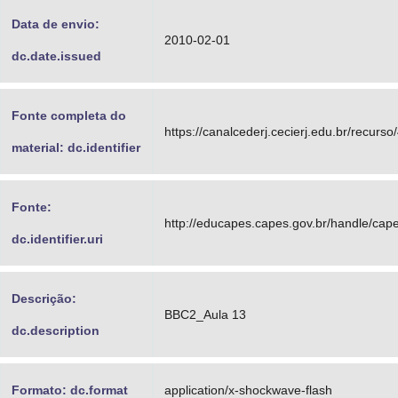
Data de envio:
2010-02-01
dc.date.issued
Fonte completa do
https://canalcederj.cecierj.edu.br/recur
material: dc.identifier
Fonte:
http://educapes.capes.gov.br/handle/ca
dc.identifier.uri
Descrição:
BBC2_Aula 13
dc.description
Formato: dc.format
application/x-shockwave-flash