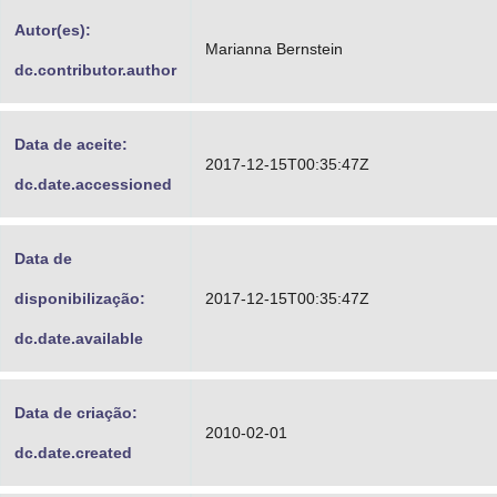
Advocacia-Geral da União
Autor(es):
Marianna Bernstein
dc.contributor.author
Banco Central do Brasil
Planalto
Data de aceite:
2017-12-15T00:35:47Z
dc.date.accessioned
Data de
disponibilização:
2017-12-15T00:35:47Z
dc.date.available
Data de criação:
2010-02-01
dc.date.created