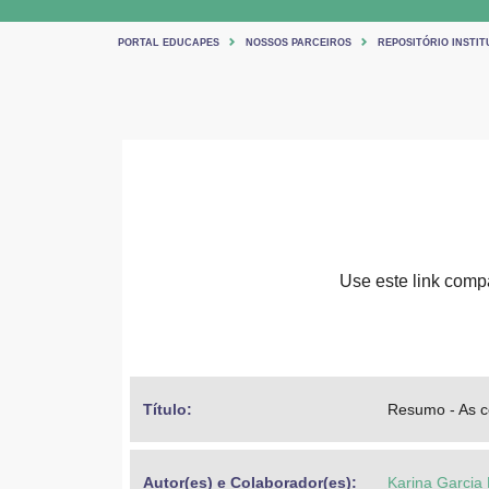
PORTAL EDUCAPES
NOSSOS PARCEIROS
REPOSITÓRIO INSTIT
Use este link compar
Título: 
Resumo - As c
Autor(es) e Colaborador(es): 
Karina Garcia