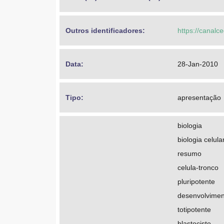
Outros identificadores: 
https://canalc
Data: 
28-Jan-2010
Tipo: 
apresentação
biologia
biologia celula
resumo
celula-tronco
pluripotente
desenvolvimen
totipotente
blastocisto