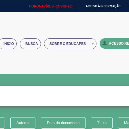
CORONAVÍRUS (COVID-19)
ACESSO À INFORMAÇÃO
Ministério da Defesa
Ministério das Relações
Mini
IR
Exteriores
PARA
O
Ministério da Cidadania
Ministério da Saúde
Mini
CONTEÚDO
ACESSO RE
INICIO
BUSCA
SOBRE O EDUCAPES
Ministério do Desenvolvimento
Controladoria-Geral da União
Minis
Regional
e do
Advocacia-Geral da União
Banco Central do Brasil
Plana
Autores
Data do documento
Título
Ma