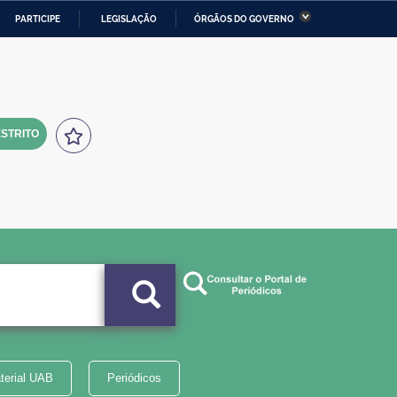
PARTICIPE
LEGISLAÇÃO
ÓRGÃOS DO GOVERNO
stério da Economia
Ministério da Infraestrutura
stério de Minas e Energia
Ministério da Ciência,
Tecnologia, Inovações e
Comunicações
STRITO
tério da Mulher, da Família
Secretaria-Geral
s Direitos Humanos
lto
terial UAB
Periódicos