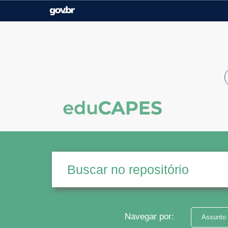
Casa Civil
Ministério da Justiça e
Segurança Pública
Ministério da Agricultura,
Ministério da Educação
Pecuária e Abastecimento
Ministério do Meio Ambiente
Ministério do Turismo
Secretaria de Governo
Gabinete de Segurança
Institucional
Navegar por:
Assunto