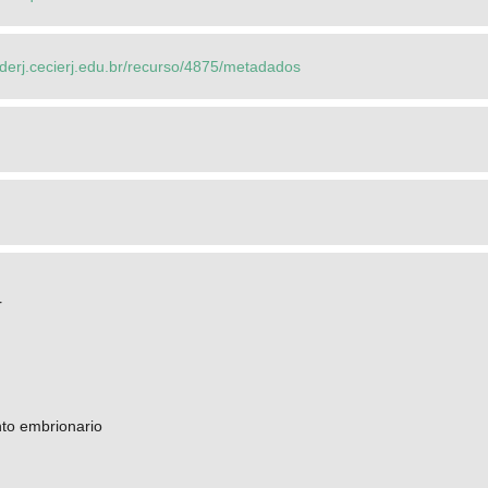
ederj.cecierj.edu.br/recurso/4875/metadados
r
to embrionario