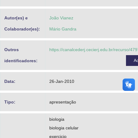
Advocacia-Geral da União
Autor(es) e
João Vianez
Banco Central do Brasil
Colaborador(es):
Mário Gandra
Planalto
Outros
https://canalcederj.cecierj.edu.br/recurso/4
A
identificadores:
Data:
26-Jan-2010
Tipo:
apresentação
biologia
biologia celular
exercicio