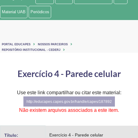
Ministério de Minas e Energia
Material UAB
Periódicos
Ministério da Ciência, Tecnologia, Inovações e Comunicações
Ministério do Meio Ambiente
PORTAL EDUCAPES
NOSSOS PARCEIROS
Ministério do Turismo
REPOSITÓRIO INSTITUCIONAL - CEDERJ
Ministério do Desenvolvimento Regional
Exercício 4 - Parede celular
Controladoria-Geral da União
Ministério da Mulher, da Família e dos Direitos Humanos
Use este link compartilhar ou citar este material:
http://educapes.capes.gov.br/handle/capes/187892
Secretaria-Geral
Não existem arquivos associados a este item.
Secretaria de Governo
Gabinete de Segurança Institucional
Exercício 4 - Parede celular
Título: