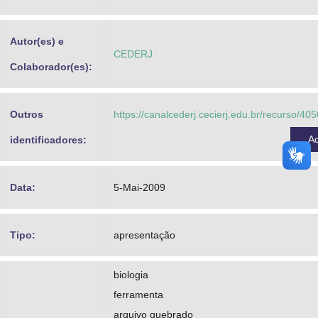
Advocacia-Geral da União
Autor(es) e
Banco Central do Brasil
CEDERJ
Colaborador(es):
Planalto
Outros
https://canalcederj.cecierj.edu.br/recurso/4
A
identificadores:
Data:
5-Mai-2009
Tipo:
apresentação
biologia
ferramenta
arquivo quebrado